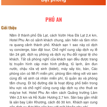
PHÚ AN
Giới thiệu
Nằm ở thành phố Đà Lạt, cách Vườn Hoa Đà Lạt 2,4 km,
Hotel Phu An có sảnh khách chung, sân hiên và tầm nhìn
ra quang cảnh thành phố. Khách sạn 1 sao này có dịch
vụ concierge, bàn đặt tour, Chỗ nghỉ cung cấp dịch vụ lễ
tân 24 giờ, dịch vụ phòng và dịch vụ thu đổi ngoại tệ cho
khách. Tất cả phòng nghỉ của khách sạn đều được trang
bị truyền hình cáp màn hình phẳng, tủ lạnh, ấm đun
nước, chậu rửa vệ sinh (bidet), máy sấy tóc, bàn, Các
phòng còn có Wi-Fi miễn phí, phòng tắm riêng với vòi sen
cùng đồ vệ sinh cá nhân miễn phí, tủ quần áo và phòng
tắm chung. Đi bộ đường dài là hoạt động phổ biến trong
khu vực và chỗ nghỉ cũng cung cấp dịch vụ cho thuê xe
máy/xe hơi. Hotel Phu An nằm cách Quảng trường Lâm
Viên 2,5 km và Hồ Xuân Hương 2,7 km. Sân bay gần nhất
là sân bay Liên Khương, cách đó 30 km. Khách sạn cung
cấp dịch vụ đưa/đón sân bay với một khoản phụ phí.