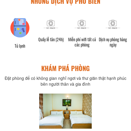
NHỮNG DỊCH VỤ PHỔ BIẾN
Quầy lễ tân (24h)
Miễn phí wifi tất cả
Dịch vụ phòng hàng
các phòng
ngày
Tủ lạnh
KHÁM PHÁ PHÒNG
Đặt phòng để có không gian nghỉ ngơi và thư giãn thật hạnh phúc
bên người thân và gia đình