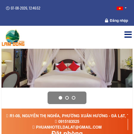
07-08-2026, 12:46:52
Đăng nhập
R1-08, NGUYỄN THỊ NGHĨA, PHƯỜNG XUÂN HƯƠNG - ĐÀ LẠT, TỈ
0915183525
PHUANHOTELDALAT@GMAIL.COM
Đặt phòng