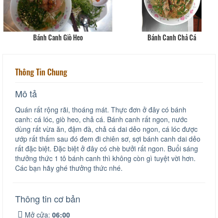
Bánh Canh Giò Heo
Bánh Canh Chả Cá
Thông Tin Chung
Mô tả
Quán rất rộng rãi, thoáng mát. Thực đơn ở đây có bánh
canh: cá lóc, giò heo, chả cá. Bánh canh rất ngon, nước
dùng rất vừa ăn, đậm đà, chả cá dai dẻo ngon, cá lóc được
ướp rất thấm sau đó đem đi chiên sơ, sợi bánh canh dai dẻo
rất đặc biệt. Đặc biệt ở đây có chè bưởi rất ngon. Buổi sáng
thưởng thức 1 tô bánh canh thì không còn gì tuyệt vời hơn.
Các bạn hãy ghé thưởng thức nhé.
Thông tin cơ bản
Mở cửa:
06:00