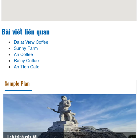
Bài viết liên quan
Dalat View Coffee
Sunny Farm
An Coffee
Rainy Coffee
An Tien Cafe
Sample Plan
Lịch trình của tôi