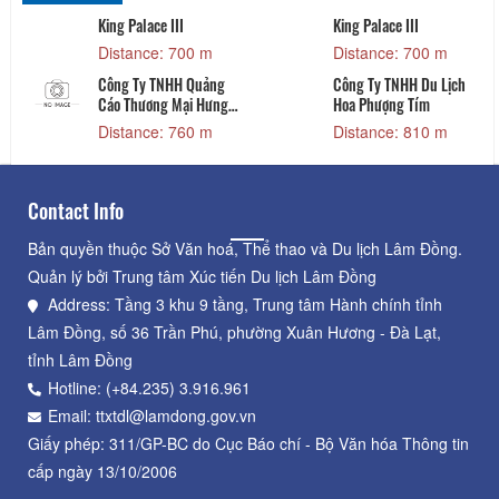
King Palace III
King Palace III
Distance: 700 m
Distance: 700 m
Công Ty TNHH Quảng
Công Ty TNHH Du Lịch
Cáo Thương Mại Hưng
Hoa Phượng Tím
Phát
Distance: 760 m
Distance: 810 m
Contact Info
Bản quyền thuộc Sở Văn hoá, Thể thao và Du lịch Lâm Đồng.
Quản lý bởi Trung tâm Xúc tiến Du lịch Lâm Đồng
Address: Tầng 3 khu 9 tầng, Trung tâm Hành chính tỉnh
Lâm Đồng, số 36 Trần Phú, phường Xuân Hương - Đà Lạt,
tỉnh Lâm Đồng
Hotline: (+84.235) 3.916.961
Email: ttxtdl@lamdong.gov.vn
Giấy phép: 311/GP-BC do Cục Báo chí - Bộ Văn hóa Thông tin
cấp ngày 13/10/2006