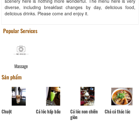
scenery here is nothing more wonderful. The menu here is very
diverse, including breakfast changes by day, delicious food,
delicious drinks. Please come and enjoy it.
Popular Services
Massage
Sản phẩm
Chuột
Cá lóc hấp bầu
Cá lóc non chiên
Chả cá thác lác
giòn