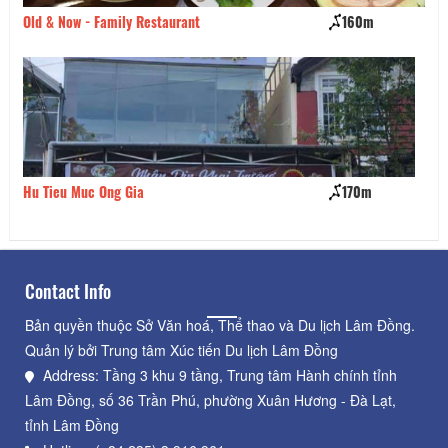
Old & Now - Family Restaurant
160m
Br
Hu Tieu Muc Ong Gia
170m
Ốc
Contact Info
Bản quyền thuộc Sở Văn hoá, Thể thao và Du lịch Lâm Đồng.
Quản lý bởi Trung tâm Xúc tiến Du lịch Lâm Đồng
Address: Tầng 3 khu 9 tầng, Trung tâm Hành chính tỉnh
Lâm Đồng, số 36 Trần Phú, phường Xuân Hương - Đà Lạt,
tỉnh Lâm Đồng