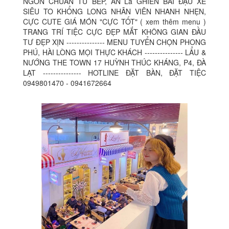
NGON CHUẨN TỪ BẾP, ĂN Là GHIỀN BÃI ĐẬU XE
SIÊU TO KHỔNG LONG NHÂN VIÊN NHANH NHẸN,
CỰC CUTE GIÁ MÓN "CỰC TỐT" ( xem thêm menu )
TRANG TRÍ TIỆC CỰC ĐẸP MẮT KHÔNG GIAN ĐẦU
TƯ ĐẸP XỊN --------------- MENU TUYỂN CHỌN PHONG
PHÚ, HÀI LÒNG MỌI THỰC KHÁCH --------------- LẨU &
NƯỚNG THE TOWN 17 HUỲNH THÚC KHÁNG, P4, ĐÀ
LẠT --------------- HOTLINE ĐẶT BÀN, ĐẶT TIỆC
0949801470 - 0941672664