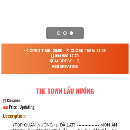
OPEN TIME: 08:00 -
CLOSE TIME: 23:59
094 980 14 70
ADDRESS: 17,
RESERVATION
THE TOWN LẨU NƯỚNG
Cuisines:
Price :
Updating
Description:
{TOP QUÁN NƯỚNG tại ĐÀ LẠT} --------------- MÓN ĂN