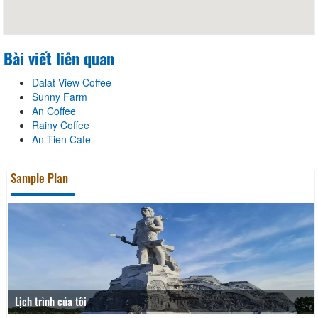
Bài viết liên quan
Dalat View Coffee
Sunny Farm
An Coffee
Rainy Coffee
An Tien Cafe
Sample Plan
Lịch trình của tôi