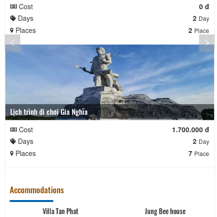
Cost
0 đ
Days
2
Day
Places
2
Place
Lịch trình đi chơi Gia Nghĩa
Cost
1.700.000 đ
Days
2
Day
Places
7
Place
Accommodations
Villa Tan Phat
Jung Bee house