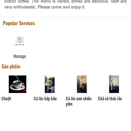
indoor coffee. The menu is varied, drinks are delicious. Staff are
very enthusiastic. Please come and enjoy it.
Popular Services
Massage
Sản phẩm
Chuột
Cá lóc hấp bầu
Cá lóc non chiên
Chả cá thác lác
giòn