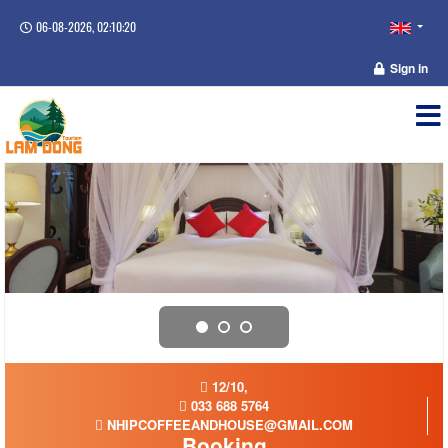
06-08-2026, 02:10:20
Sign in
12/10,
033 688 5764
NHIPCOFFEEANDHOUSE@GMAIL.COM
Booking