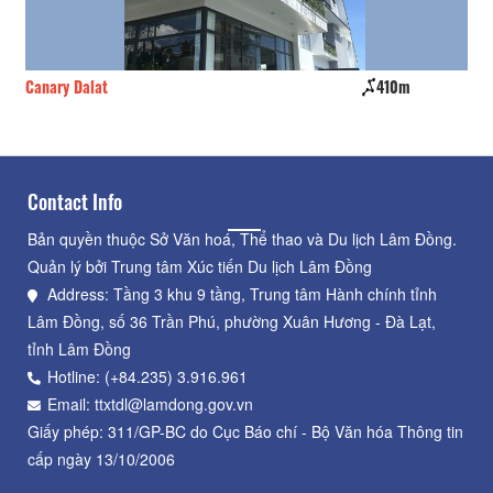
Canary Dalat
410m
No
Contact Info
Bản quyền thuộc Sở Văn hoá, Thể thao và Du lịch Lâm Đồng.
Quản lý bởi Trung tâm Xúc tiến Du lịch Lâm Đồng
Address: Tầng 3 khu 9 tầng, Trung tâm Hành chính tỉnh
Lâm Đồng, số 36 Trần Phú, phường Xuân Hương - Đà Lạt,
tỉnh Lâm Đồng
Hotline: (+84.235) 3.916.961
Email: ttxtdl@lamdong.gov.vn
Giấy phép: 311/GP-BC do Cục Báo chí - Bộ Văn hóa Thông tin
cấp ngày 13/10/2006