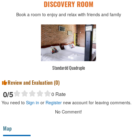
DISCOVERY ROOM
Book a room to enjoy and relax with friends and family
Standardd Quadruple
Review and Evaluation (
0
)
0
/5
0
Rate
You need to
Sign in
or
Register
new account for leaving comments.
No Comment!
Map