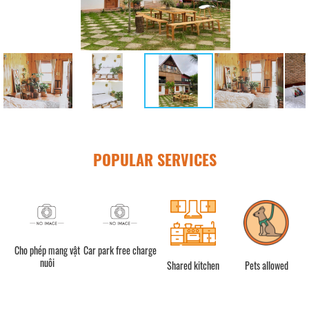
POPULAR SERVICES
Cho phép mang vật
Car park free charge
nuôi
Shared kitchen
Pets allowed