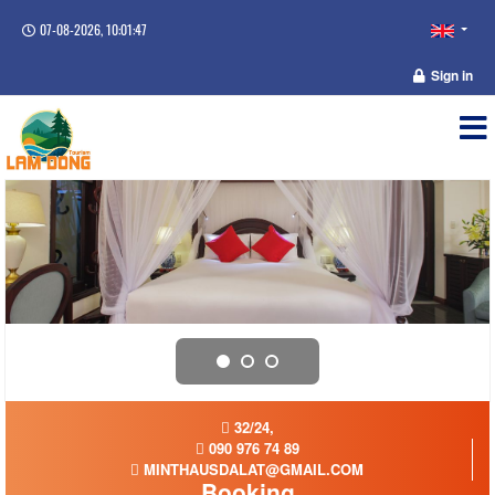
07-08-2026, 10:01:48
Sign in
32/24,
090 976 74 89
MINTHAUSDALAT@GMAIL.COM
Booking