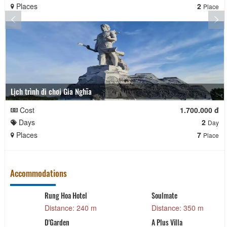
Places
2
Place
Lịch trình đi chơi Gia Nghĩa
Cost
1.700.000 đ
Days
2
Day
Places
7
Place
Accommodations
Soulmate
Do’s villa
Nhí
Distance: 350 m
Distance: 520 m
Dis
A Plus Villa
Quynh My Villa
The 