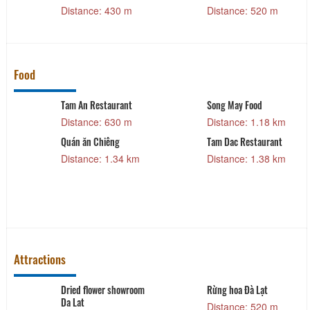
hote
Distance: 520 m
Distance: 560 m
Dis
Food
Song May Food
Tam Dac Restaurant
Distance: 1.18 km
Distance: 1.38 km
Tam Dac Restaurant
Collesseum Restaurant
Distance: 1.38 km
Distance: 1.47 km
Attractions
Rừng hoa Đà Lạt
Hiepluc's Strawberry
Garden
Distance: 520 m