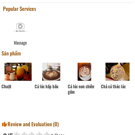
Popular Services
Massage
Sản phẩm
Chuột
Cá lóc hấp bầu
Cá lóc non chiên
Chả cá thác lác
giòn
Review and Evaluation (
0
)