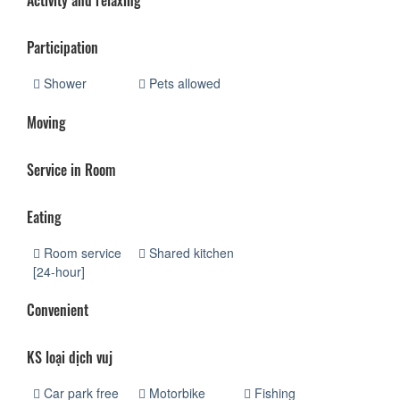
Activity and relaxing
Participation
Shower
Pets allowed
Moving
Service in Room
Eating
Room service
Shared kitchen
[24-hour]
Convenient
KS loại dịch vuj
Car park free
Motorbike
Fishing