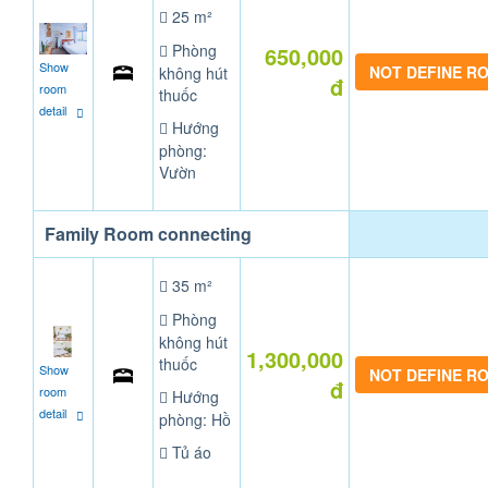
25 m²
Phòng
650,000
Show
NOT DEFINE R
không hút
đ
room
thuốc
detail
Hướng
phòng:
Vườn
Family Room connecting
35 m²
Phòng
không hút
1,300,000
thuốc
Show
NOT DEFINE R
đ
room
Hướng
detail
phòng: Hồ
Tủ áo