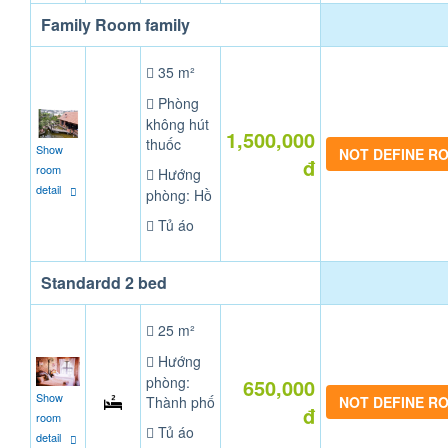
Family Room family
35 m²
Phòng
không hút
1,500,000
thuốc
Show
NOT DEFINE R
đ
room
Hướng
detail
phòng: Hồ
Tủ áo
Standardd 2 bed
25 m²
Hướng
phòng:
650,000
Show
Thành phố
NOT DEFINE R
đ
room
Tủ áo
detail