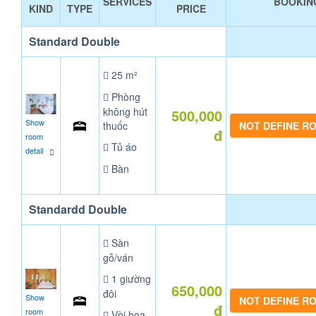
SERVICES
BOOKIN
KIND
TYPE
PRICE
Standard Double
25 m²
Phòng
không hút
500,000
Show
thuốc
NOT DEFINE R
đ
room
Tủ áo
detail
Bàn
Standardd Double
Sàn
gỗ/ván
1 giường
650,000
đôi
Show
NOT DEFINE R
đ
room
Vòi hoa