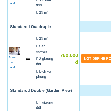
detail
sen
25 m²
Standardd Quadruple
25 m²
Sàn
gỗ/ván
750,000
Show
2 giường
NOT DEFINE R
đ
room
đôi
detail
Dịch vụ
phòng
Standardd Double (Garden View)
1 giường
đôi