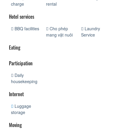
charge
rental
Hotel services
BBQ facilities
Cho phép
Laundry
mang vật nuôi
Service
Eating
Participation
Daily
housekeeping
Internet
Luggage
storage
Moving