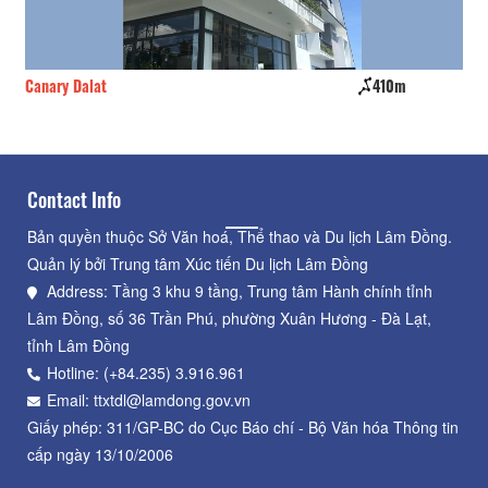
Canary Dalat
410m
No
Contact Info
Bản quyền thuộc Sở Văn hoá, Thể thao và Du lịch Lâm Đồng.
Quản lý bởi Trung tâm Xúc tiến Du lịch Lâm Đồng
Address: Tầng 3 khu 9 tầng, Trung tâm Hành chính tỉnh
Lâm Đồng, số 36 Trần Phú, phường Xuân Hương - Đà Lạt,
tỉnh Lâm Đồng
Hotline: (+84.235) 3.916.961
Email: ttxtdl@lamdong.gov.vn
Giấy phép: 311/GP-BC do Cục Báo chí - Bộ Văn hóa Thông tin
cấp ngày 13/10/2006