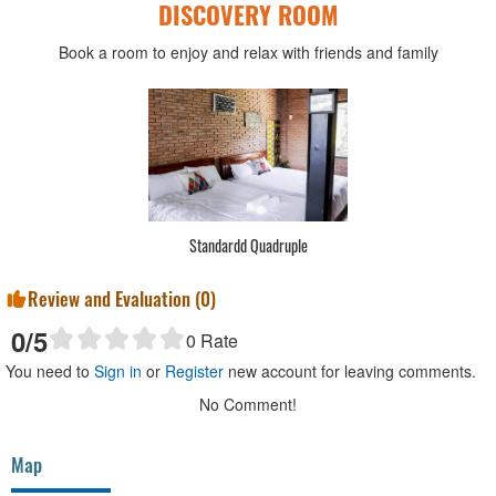
DISCOVERY ROOM
Book a room to enjoy and relax with friends and family
Standardd Quadruple
Review and Evaluation (
0
)
0
/5
0
Rate
You need to
Sign in
or
Register
new account for leaving comments.
No Comment!
Map