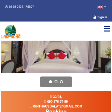
09-08-2026, 12:40:27
Sign in
32/24,
090 976 74 89
MINTHAUSDALAT@GMAIL.COM
Booking