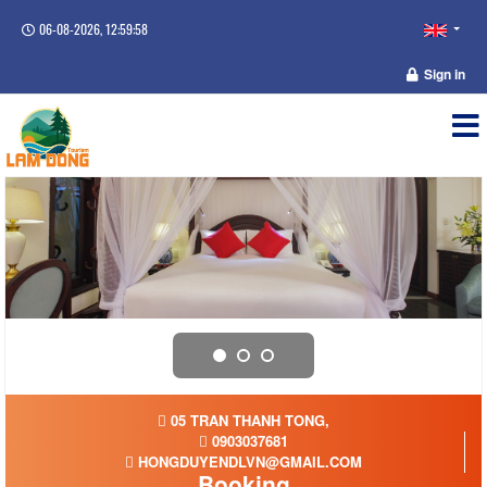
06-08-2026, 12:59:58
Sign in
05 TRAN THANH TONG,
0903037681
HONGDUYENDLVN@GMAIL.COM
Booking