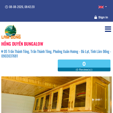
08-08-2026, 08:42:20
Sign in
HỒNG DUYÊN BUNGALOW
05 Trần Thánh Tông, Trần Thánh Tông, Phường Xuân Hương - Đà Lạt, Tỉnh Lâm Đồng -
0903037681
0
(0 Review(s))