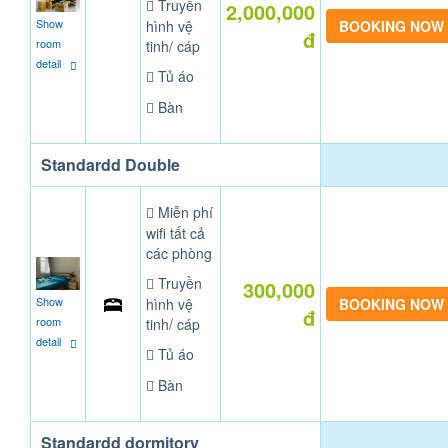
Truyền
2,000,000
Show
hình vệ
đ
room
tinh/ cáp
detail
Tủ áo
Bàn
Standardd Double
Miễn phí
wifi tất cả
các phòng
Truyền
300,000
Show
hình vệ
đ
room
tinh/ cáp
detail
Tủ áo
Bàn
Standardd dormitory