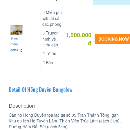
Miễn phí
wifi tất cả
các phòng
Truyền
1,500,000
Show
hình vệ
đ
room
tinh/ cáp
detail
Tủ áo
Bàn
Detail Of Hồng Duyên Bungalow
Description
Căn hộ Hồng Duyên tọa lạc tại số 05 Trần Thánh Tông, gần
Khu du lịch Hồ Tuyền Lâm, Thiền Viện Trúc Lâm (cách 3km),
Đường Hầm Đất Sét (cách 6km)