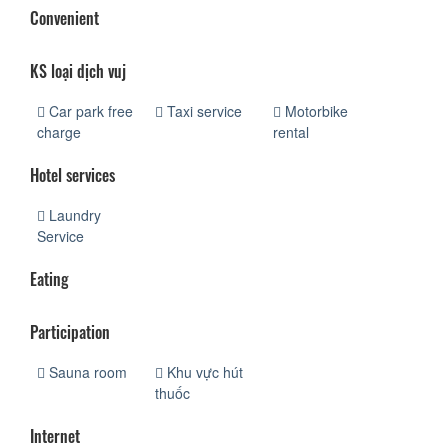
Convenient
KS loại dịch vuj
Car park free
Taxi service
Motorbike
charge
rental
Hotel services
Laundry
Service
Eating
Participation
Sauna room
Khu vực hút
thuốc
Internet