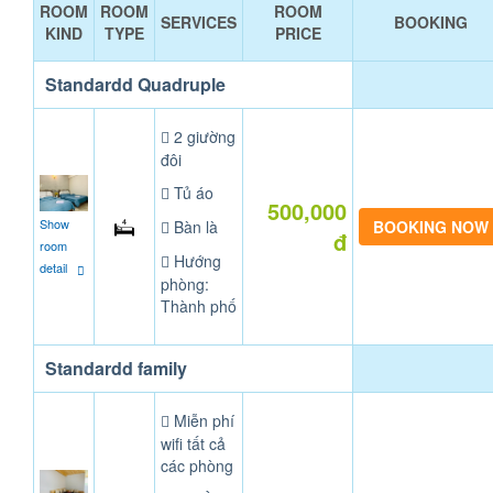
ROOM
ROOM
ROOM
SERVICES
BOOKING
KIND
TYPE
PRICE
Standardd Quadruple
2 giường
đôi
Tủ áo
500,000
Show
Bàn là
đ
room
Hướng
detail
phòng:
Thành phố
Standardd family
Miễn phí
wifi tất cả
các phòng