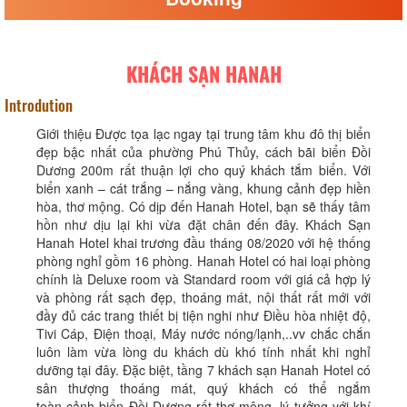
KHÁCH SẠN HANAH
Introdution
Giới thiệu Được tọa lạc ngay tại trung tâm khu đô thị biển
đẹp bậc nhất của phường Phú Thủy, cách bãi biển Đồi
Dương 200m rất thuận lợi cho quý khách tắm biển. Với
biển xanh – cát trắng – nắng vàng, khung cảnh đẹp hiền
hòa, thơ mộng. Có dịp đến Hanah Hotel, bạn sẽ thấy tâm
hồn như dịu lại khi vừa đặt chân đến đây. Khách Sạn
Hanah Hotel khai trương đầu tháng 08/2020 với hệ thống
phòng nghỉ gồm 16 phòng. Hanah Hotel có hai loại phòng
chính là Deluxe room và Standard room với giá cả hợp lý
và phòng rất sạch đẹp, thoáng mát, nội thất rất mới với
đầy đủ các trang thiết bị tiện nghi như Điều hòa nhiệt độ,
Tivi Cáp, Điện thoại, Máy nước nóng/lạnh,..vv chắc chắn
luôn làm vừa lòng du khách dù khó tính nhất khi nghỉ
dưỡng tại đây. Đặc biệt, tầng 7 khách sạn Hanah Hotel có
sân thượng thoáng mát, quý khách có thể ngắm
toàn cảnh biển Đồi Dương rất thơ mộng, lý tưởng với khí