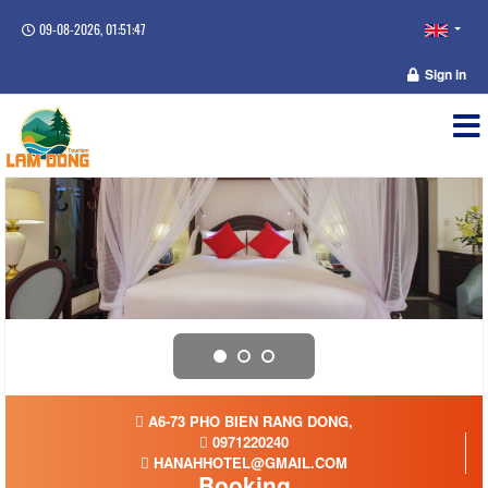
09-08-2026, 01:51:48
Sign in
A6-73 PHO BIEN RANG DONG,
0971220240
HANAHHOTEL@GMAIL.COM
Booking