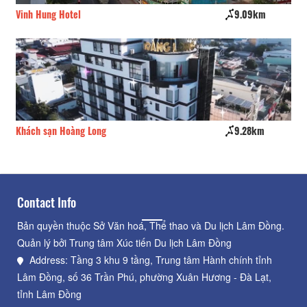
Vinh Hung Hotel
9.09km
Kh
Khách sạn Hoàng Long
9.28km
Kh
Contact Info
Bản quyền thuộc Sở Văn hoá, Thể thao và Du lịch Lâm Đồng.
Quản lý bởi Trung tâm Xúc tiến Du lịch Lâm Đồng
Address: Tầng 3 khu 9 tầng, Trung tâm Hành chính tỉnh
Lâm Đồng, số 36 Trần Phú, phường Xuân Hương - Đà Lạt,
tỉnh Lâm Đồng