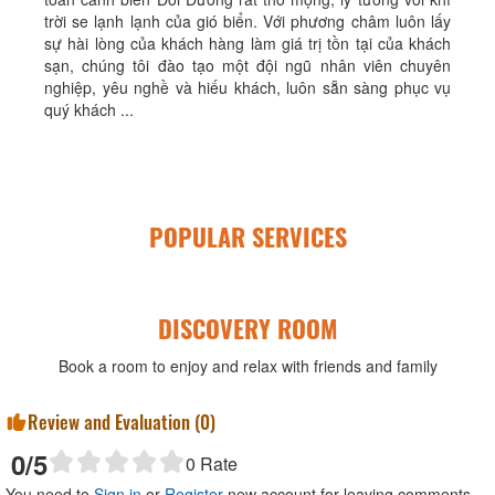
trời se lạnh lạnh của gió biển. Với phương châm luôn lấy
sự hài lòng của khách hàng làm giá trị tồn tại của khách
sạn, chúng tôi đào tạo một đội ngũ nhân viên chuyên
nghiệp, yêu nghề và hiếu khách, luôn sẵn sàng phục vụ
quý khách ...
POPULAR SERVICES
DISCOVERY ROOM
Book a room to enjoy and relax with friends and family
Review and Evaluation (
0
)
0
/5
0
Rate
You need to
Sign in
or
Register
new account for leaving comments.