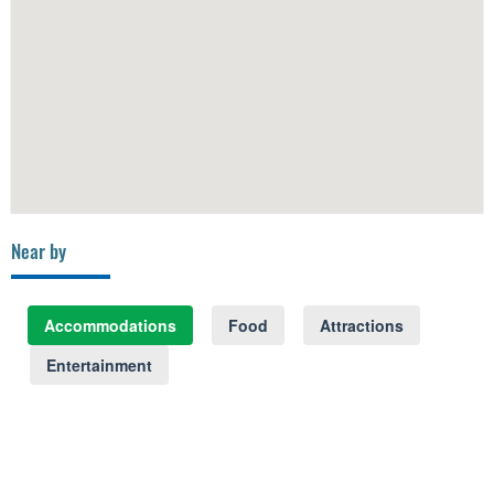
Near by
Accommodations
Food
Attractions
Entertainment