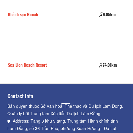
Khách sạn Hanah
9.85km
Se
Sea Lion Beach Resort
74.01km
Ma
Contact Info
Bản quyền thuộc Sở Văn hoá, Thể thao và Du lịch Lâm Đồng.
Quản lý bởi Trung tâm Xúc tiến Du lịch Lâm Đồng
Address: Tầng 3 khu 9 tầng, Trung tâm Hành chính tỉnh
Lâm Đồng, số 36 Trần Phú, phường Xuân Hương - Đà Lạt,