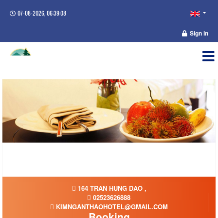
07-08-2026, 06:39:09
Sign in
164 TRAN HUNG DAO ,
02523626888
KIMNGANTHAOHOTEL@GMAIL.COM
Booking