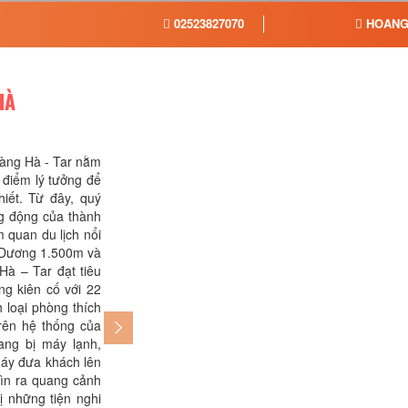
02523827070
HOANG
HÀ
àng Hà - Tar nằm
chơi giải trí bảo đảm bạn luôn thấy hứng t
t điểm lý tưởng để
quý khách muốn đi dạo chơi và tham quan
iết. Từ đây, quý
Phan Thiết thì từ khách sạn Hoàng Hà – 
g động của thành
nơi để lựa chọn, hàng năm thu hút rất n
 quan du lịch nổi
lịch tới đây tham quan. Khách sạn cách 
i Dương 1.500m và
Rơm 1,36km, ngoài ra còn có bãi biể
Hà – Tar đạt tiêu
Quý… cũng là những địa danh không t
g kiên cố với 22
Thiết. Đến với Mytour.vn, quý khách sẽ 
 loại phòng thích
Sạn Hoàng Hà – Tar giá rẻ nhất cùng
rên hệ thống của
khuyến mại hấp dẫn chỉ dành riêng cho
ang bị máy lạnh,
Nhanh tay book phòng giá rẻ nhất trên My
máy đưa khách lên
thú vị của quý khách ngay từ bây giờ nhé!
ìn ra quang cảnh
ị những tiện nghi