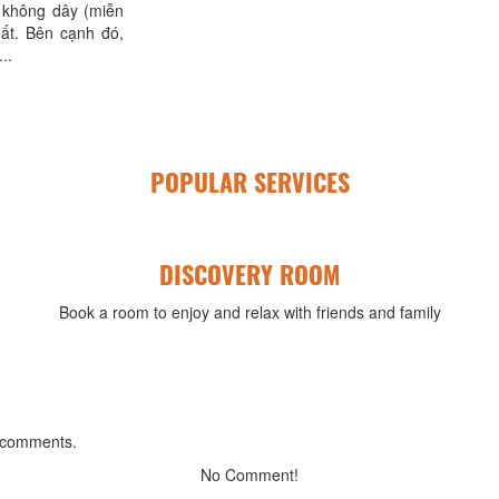
t không dây (miễn
hất. Bên cạnh đó,
..
POPULAR SERVICES
DISCOVERY ROOM
Book a room to enjoy and relax with friends and family
 comments.
No Comment!