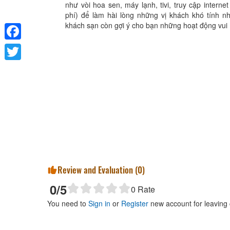
như vòi hoa sen, máy lạnh, tivi, truy cập interne
phí) để làm hài lòng những vị khách khó tính n
khách sạn còn gợi ý cho bạn những hoạt động vui .
Facebook
Twitter
Review and Evaluation (
0
)
0
/5
0
Rate
You need to
Sign in
or
Register
new account for leaving