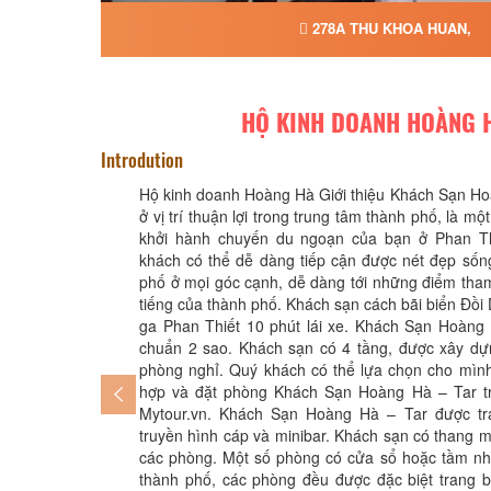
278A THU KHOA HUAN,
HỘ KINH DOANH HOÀNG 
Introdution
Hộ kinh doanh Hoàng Hà Giới thiệu Khách Sạn Ho
ở vị trí thuận lợi trong trung tâm thành phố, là mộ
khởi hành chuyến du ngoạn của bạn ở Phan Th
khách có thể dễ dàng tiếp cận được nét đẹp sốn
phố ở mọi góc cạnh, dễ dàng tới những điểm tham
tiếng của thành phố. Khách sạn cách bãi biển Đồ
ga Phan Thiết 10 phút lái xe. Khách Sạn Hoàng 
chuẩn 2 sao. Khách sạn có 4 tầng, được xây dựn
phòng nghỉ. Quý khách có thể lựa chọn cho mình
hợp và đặt phòng Khách Sạn Hoàng Hà – Tar t
Mytour.vn. Khách Sạn Hoàng Hà – Tar được tr
truyền hình cáp và minibar. Khách sạn có thang 
các phòng. Một số phòng có cửa sổ hoặc tầm nh
thành phố, các phòng đều được đặc biệt trang b