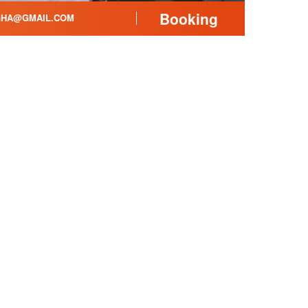
Booking
HA@GMAIL.COM
hú trong suốt kì nghỉ. Nếu
 các địa danh nổi tiếng ở
Tar không xa có rất nhiều
hiều du khách đặt tour du
chợ Phan Thiết 2,7km, Hòn
n Đồi Dương hay đảo Phú
hể bỏ qua khi đến Phan
có cơ hội đặt phòng khách
 với nhiều chương trình
 khách hàng của Mytour.
tour và tận hưởng kì nghỉ