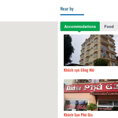
Near by
Accommodations
Food
 sạn Nyna
1,000m
Khách sạn Công Nhi
 sạn Hoàng Long
1.06km
Khách Sạn Phú Gia