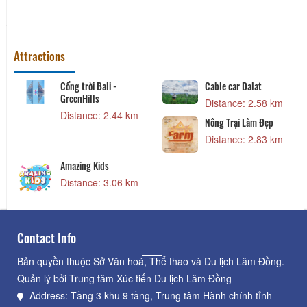
Attractions
Cổng trời Bali -
Cable car Dalat
GreenHills
Distance: 2.58 km
Distance: 2.44 km
Nông Trại Làm Đẹp
Distance: 2.83 km
Amazing Kids
Distance: 3.06 km
Contact Info
Bản quyền thuộc Sở Văn hoá, Thể thao và Du lịch Lâm Đồng.
Quản lý bởi Trung tâm Xúc tiến Du lịch Lâm Đồng
Address: Tầng 3 khu 9 tầng, Trung tâm Hành chính tỉnh