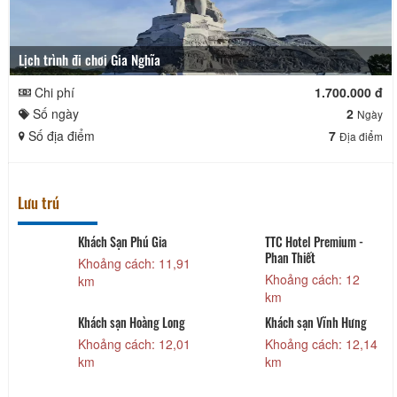
Lịch trình đi chơi Gia Nghĩa
Chi phí
1.700.000 đ
Số ngày
2
Ngày
Số địa điểm
7
Địa điểm
Lưu trú
Khách Sạn Phú Gia
TTC Hotel Premium -
Phan Thiết
7
Khoảng cách: 11,91
Khoảng cách: 12
km
km
Khách sạn Hoàng Long
Khách sạn Vĩnh Hưng
9
Khoảng cách: 12,01
Khoảng cách: 12,14
km
km