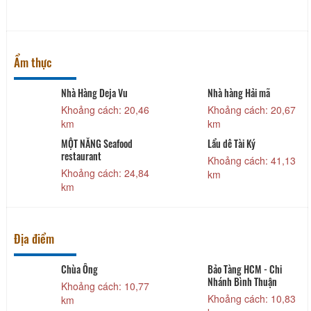
Ẩm thực
Nhà Hàng Deja Vu
Nhà hàng Hải mã
3
Khoảng cách: 20,46
Khoảng cách: 20,67
km
km
MỘT NẮNG Seafood
Lẩu dê Tài Ký
restaurant
4
Khoảng cách: 41,13
Khoảng cách: 24,84
km
km
Địa điểm
Chùa Ông
Bảo Tàng HCM - Chi
Nhánh Bình Thuận
9
Khoảng cách: 10,77
Khoảng cách: 10,83
km