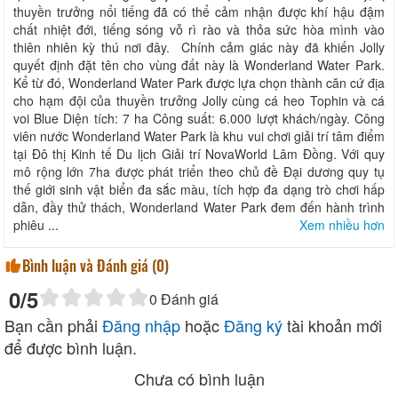
thuyền trưởng nổi tiếng đã có thể cảm nhận được khí hậu đậm
chất nhiệt đới, tiếng sóng vỗ rì rào và thỏa sức hòa mình vào
thiên nhiên kỳ thú nơi đây. Chính cảm giác này đã khiến Jolly
quyết định đặt tên cho vùng đất này là Wonderland Water Park.
Kể từ đó, Wonderland Water Park được lựa chọn thành căn cứ địa
cho hạm đội của thuyền trưởng Jolly cùng cá heo Tophin và cá
voi Blue Diện tích: 7 ha Công suất: 6.000 lượt khách/ngày. Công
viên nước Wonderland Water Park là khu vui chơi giải trí tâm điểm
tại Đô thị Kinh tế Du lịch Giải trí NovaWorld Lâm Đồng. Với quy
mô rộng lớn 7ha được phát triển theo chủ đề Đại dương quy tụ
thế giới sinh vật biển đa sắc màu, tích hợp đa dạng trò chơi hấp
dẫn, đầy thử thách, Wonderland Water Park đem đến hành trình
phiêu ...
Xem nhiều hơn
Bình luận và Đánh giá (
0
)
0
/5
0
Đánh giá
Bạn cần phải
Đăng nhập
hoặc
Đăng ký
tài khoản mới
để được bình luận.
Chưa có bình luận