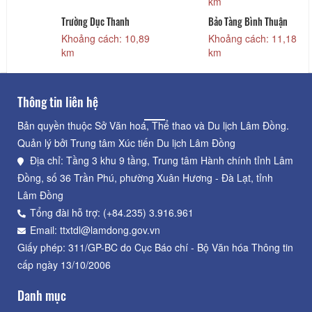
km
Trường Dục Thanh
Bảo Tàng Bình Thuận
3
Khoảng cách: 10,89
Khoảng cách: 11,18
km
km
Thông tin liên hệ
Bản quyền thuộc Sở Văn hoá, Thể thao và Du lịch Lâm Đồng.
Quản lý bởi Trung tâm Xúc tiến Du lịch Lâm Đồng
Địa chỉ: Tầng 3 khu 9 tầng, Trung tâm Hành chính tỉnh Lâm
Đồng, số 36 Trần Phú, phường Xuân Hương - Đà Lạt, tỉnh
Lâm Đồng
Tổng đài hỗ trợ: (+84.235) 3.916.961
Email: ttxtdl@lamdong.gov.vn
Giấy phép: 311/GP-BC do Cục Báo chí - Bộ Văn hóa Thông tin
cấp ngày 13/10/2006
Danh mục