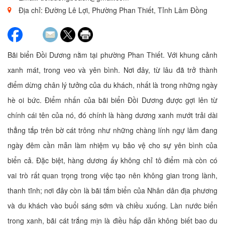
Địa chỉ: Đường Lê Lợi, Phường Phan Thiết, Tỉnh Lâm Đồng
Bãi biển Đồi Dương nằm tại phường Phan Thiết. Với khung cảnh
xanh mát, trong veo và yên bình. Nơi đây, từ lâu đã trở thành
điểm dừng chân lý tưởng của du khách, nhất là trong những ngày
hè oi bức. Điểm nhấn của bãi biển Đồi Dương được gợi lên từ
chính cái tên của nó, đó chính là hàng dương xanh mướt trải dài
thẳng tắp trên bờ cát trông như những chàng lính ngự lâm đang
ngày đêm cần mẫn làm nhiệm vụ bảo vệ cho sự yên bình của
biển cả. Đặc biệt, hàng dương ấy không chỉ tô điểm mà còn có
vai trò rất quan trọng trong việc tạo nên không gian trong lành,
thanh tĩnh; nơi đây còn là bãi tắm biển của Nhân dân địa phương
và du khách vào buổi sáng sớm và chiều xuống. Làn nước biển
trong xanh, bãi cát trắng mịn là điều hấp dẫn không biết bao du