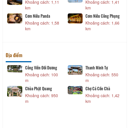
Khoảng cách: 1,41
Khoảng cách: 9,34
km
km
Cơm Niêu Công Phụng
MỘT NẮNG Seafood
restaurant
Khoảng cách: 1,66
Khoảng cách: 13,75
km
km
Địa điểm
Thanh Minh Tự
Vạn Thuỷ Tú
Khoảng cách: 550
Khoảng cách: 1,76
m
km
Chợ Cá Cồn Chà
Công Viên Võ Văn Kiệt
Khoảng cách: 1,42
Khoảng cách: 2,21
km
km