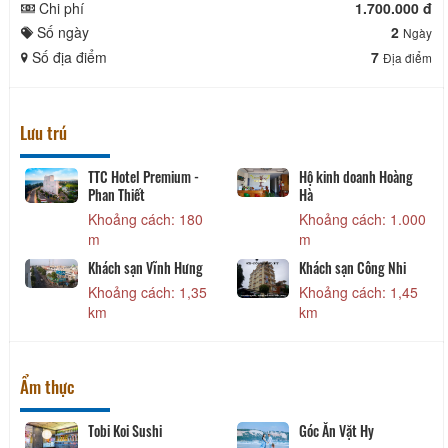
Chi phí
1.700.000 đ
Số ngày
2
Ngày
Số địa điểm
7
Địa điểm
Lưu trú
Hộ kinh doanh Hoàng
Khách Sạn Phú Gia
Hà
Khoảng cách: 1,45
Khoảng cách: 1.000
km
m
Khách sạn Lâm Kiều
Khách sạn Công Nhi
Khoảng cách: 1,90
Khoảng cách: 1,45
km
km
Ẩm thực
Góc Ăn Vặt Hy
Nhà Hàng Deja Vu