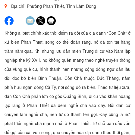
Địa chỉ: Phường Phan Thiết, Tỉnh Lâm Đồng
Không ai biết chính xác thời điểm ra đời của địa danh “Cồn Chà” ở
xứ biển Phan Thiết, song có thể đoán rằng, nó đã tồn tại hàng
trăm năm qua. Khi những lưu dân miền Trung di cư vào Nam lập
nghiệp thế kỷ XVII, họ không quên mang theo nghề truyền thống
của vùng quê cũ, hình thành nên những cộng đồng ngư dân lâu
đời dọc bờ biển Bình Thuận. Cồn Chà thuộc Đức Thắng, nằm
phía hữu ngạn dòng Cà Ty, nơi sông đổ ra biển. Theo tư liệu xưa,
dân Cồn Chà phần lớn có gốc Quảng Bình, di cư vào khẩn hoang
lập làng ở Phan Thiết đã đem nghề chà vào đây. Bởi dân cư
chuyên làm nghề chà, nên từ đó thành tên gọi. Đây cũng là nơi
phát triển nghề chà mạnh nhất ở Phan Thiết. Từ chỗ ban đầu vốn
để gọi cồn cát ven sông, qua chuyển hóa địa danh theo thời gian,