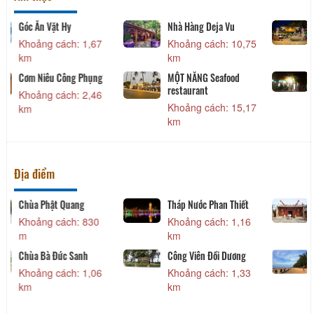
Tobi Koi Sushi
Góc Ăn Vặt Hy
Khoảng cách: 1,67
Khoảng cách: 1,67
km
km
Cơm Niêu Panda
Cơm Niêu Công Phụng
Khoảng cách: 1,79
Khoảng cách: 2,46
km
km
Địa điểm
Vạn Thuỷ Tú
Chùa Phật Quang
Khoảng cách: 480
Khoảng cách: 830
m
m
Đình Làng Đức Thắng
Chùa Bà Đức Sanh
Khoảng cách: 1,04
Khoảng cách: 1,06
km
km