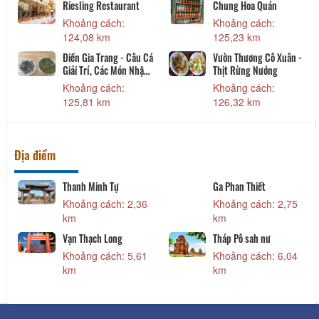
nda
Nhà Hàng Deja Vu
Nhà hàng Hải mã
h: 1,76
Khoảng cách: 11,52
Khoảng cách: 1
km
km
ng Phụng
MỘT NẮNG Seafood
Lẩu dê Tài Ký
restaurant
h: 2,64
Khoảng cách: 5
Khoảng cách: 15,91
km
km
Địa điểm
Vạn Thuỷ Tú
Tháp Nước Phan Th
h: 320
Khoảng cách: 560
Khoảng cách: 
m
m
 - Chi
Bảo Tàng Bình Thuận
Chợ Cá Cồn Chà
Thuận
Khoảng cách: 660
Khoảng cách: 1
h: 520
m
km