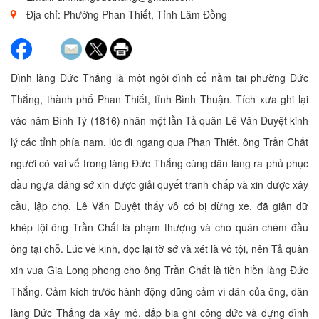
Địa chỉ: Phường Phan Thiết, Tỉnh Lâm Đồng
Đình làng Đức Thắng là một ngôi đình cổ nằm tại phường Đức
Thắng, thành phố Phan Thiết, tỉnh Bình Thuận. Tích xưa ghi lại
vào năm Bính Tý (1816) nhân một lần Tả quân Lê Văn Duyệt kinh
lý các tỉnh phía nam, lúc đi ngang qua Phan Thiết, ông Trần Chất
người có vai vế trong làng Đức Thắng cùng dân làng ra phủ phục
đầu ngựa dâng sớ xin được giải quyết tranh chấp và xin được xây
cầu, lập chợ. Lê Văn Duyệt thấy vô cớ bị dừng xe, đã giận dữ
khép tội ông Trần Chất là phạm thượng và cho quân chém đầu
ông tại chỗ. Lúc về kinh, đọc lại tờ sớ và xét là vô tội, nên Tả quân
xin vua Gia Long phong cho ông Trần Chất là tiền hiền làng Đức
Thắng. Cảm kích trước hành động dũng cảm vì dân của ông, dân
làng Đức Thắng đã xây mộ, đắp bia ghi công đức và dựng đình