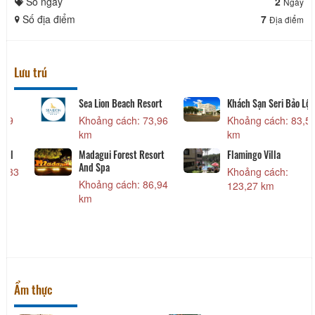
Số ngày
2
Ngày
Số địa điểm
7
Địa điểm
Lưu trú
Kim Ngân Thảo Hotel
Khách Sạn Phú Gia
Khá
Khoảng cách: 1,08
Khoảng cách: 1,36
Kho
km
km
km
Khách sạn Công Nhi
Khách sạn Vĩnh Hưng
TTC
Pha
Khoảng cách: 1,35
Khoảng cách: 1,62
Kho
km
km
km
Ẩm thực