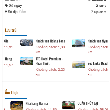
Số ngày
2
Ngày
Số địa điểm
7
Địa điểm
Lưu trú
Kim Ngân Thảo Hotel
Khách sạn Lâm Kiều
Khoảng cách: 910
Khoảng cách: 930
m
m
Khách sạn Phương
Khách sạn Công Nhi
Hưng
Khoảng cách: 1,30
Khoảng cách: 1,02
km
km
Ẩm thực
Cơm Niêu Panda
Góc Ăn Vặt Hy
Nh
Khoảng cách: 1,67
Khoảng cách: 1,67
K