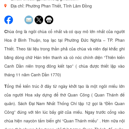
Địa chỉ: Phường Phan Thiết, Tỉnh Lâm Đồng
C
hùa ông là ngôi chùa cổ nhất và có quy mô lớn nhất của người
Hoa ở Bình Thuận, toạ lạc tại Phường Đức Nghĩa – TP. Phan
Thiết. Theo tài liệu trong thần phả của chùa và niên đại khắc ghi
bằng dòng chữ Hán trên thanh xà cò nóc chính diện “Thiên kiến
Canh Dần niên trọng đông kiết tạo” ( chùa được thiết lập vào
tháng 11 năm Canh Dần 1770)
T
ổng thể kiến trúc ở đây từ ngày khởi tạo là một ngôi miếu lớn
của người Hoa xây dựng để thờ Quan Công ( Quan Thánh đế
quân). Sách Đại Nam Nhất Thống Chí tập 12 gọi là “Đền Quan
Công” đúng với tên lúc bấy giờ của miếu. Ngay trước cổng vào
chùa hiện naycòn tấm biển ghi “Quan Thánh miếu” . Hơn nữa nội