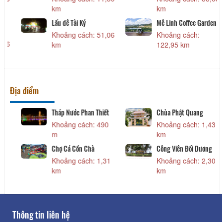
km
km
k
Tobi Koi Sushi
Cơm Niêu Công Phụng
M
re
Khoảng cách: 1,93
Khoảng cách: 2,57
K
km
km
k
Địa điểm
Trường Dục Thanh
Bảo Tàng HCM - Chi
Bả
Nhánh Bình Thuận
Khoảng cách: 170
K
Khoảng cách: 210
m
m
m
Vạ
Chùa Bà Đức Sanh
Đình Làng Đức Thắng
K
Khoảng cách: 310
Khoảng cách: 320
m
m
m
Thông tin liên hệ