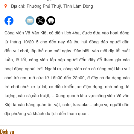
Địa chỉ: Phường Phú Thuỷ, Tỉnh Lâm Đồng
Công viên Võ Văn Kiệt có diện tích 4ha, được đưa vào hoạt động
từ tháng 10/2015 cho đến nay đã thu hút đông đảo người dân
đến vui chơi, tập thể dục mỗi ngày. Đặc biệt, vào mỗi dịp tối cuối
tuần, lễ tết, công viên tấp nập người đến đây để tham gia các
hoạt động ngoài trời. Ngoài ra, công viên còn có riêng một khu vui
chơi trẻ em, mở cửa từ 16h00 đến 22h00, ở đây có đa dạng các
trò chơi như: xe tự lái, xe điều khiển, xe điện đụng, nhà bóng, tô
tượng, câu cá,cầu trượt,… Xung quanh khu vực công viên Võ văn
Kiệt là các hàng quán ăn vặt, cafe, karaoke... phục vụ người dân
địa phương và khách du lịch đến tham quan.
Dịch vụ