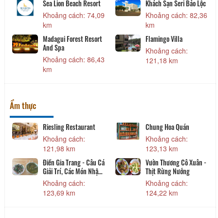
ạn Hoàng Long
Khách Sạn Phú Gia
Khách sạn Cô
 cách: 920
Khoảng cách: 1,01
Khoảng các
km
km
ạn Phương
Khách sạn Lâm Kiều
Kim Ngân Thả
Khoảng cách: 1,07
Khoảng các
 cách: 950
km
km
Ẩm thực
ặt Hy
Nhà Hàng Deja Vu
Nhà hàng Hả
 cách: 830
Khoảng cách: 10,27
Khoảng các
km
km
 Sushi
MỘT NẮNG Seafood
Lẩu dê Tài Ký
restaurant
 cách: 1,11
Khoảng các
Khoảng cách: 14,52
km
km