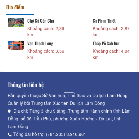
Địa điểm
g Bình Thuận
Trường Dục Thanh
Bảo Tàng HCM
Nhánh Bình 
 cách: 1,56
Khoảng cách: 1,85
Khoảng các
km
km
inh Tự
Chùa Ông
Đình Làng Đ
 cách: 1,81
Khoảng cách: 1,96
Khoảng các
km
km
Thông tin liên hệ
Bản quyền thuộc Sở Văn hoá, Thể thao và Du lịch Lâm Đồng.
Quản lý bởi Trung tâm Xúc tiến Du lịch Lâm Đồng
Địa chỉ: Tầng 3 khu 9 tầng, Trung tâm Hành chính tỉnh Lâm
Đồng, số 36 Trần Phú, phường Xuân Hương - Đà Lạt, tỉnh
Lâm Đồng
Tổng đài hỗ trợ: (+84.235) 3.916.961