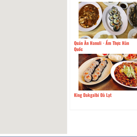
Ăn Hanuli - Ẩm Thực Hàn
170m
Nhà Hàng Lẩu & Nướng Oron
Dakgalbi Đà Lạt
180m
Xiên Khè Đà Lạt