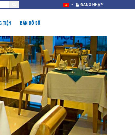
ĐĂNG NHẬP
 TIỆN
BẢN ĐỒ SỐ