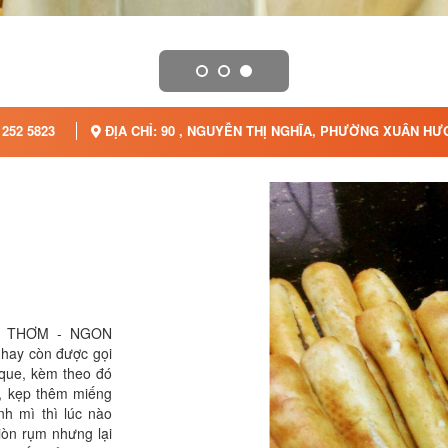
 252 5823
ĐỊA CHỈ: 90 , NGUYỄN THỊ NGHĨA, PHƯỜNG XUÂN HƯ
M THƠM - NGON
ay còn được gọi
 que, kèm theo đó
ò, kẹp thêm miếng
h mì thì lúc nào
giòn rụm nhưng lại