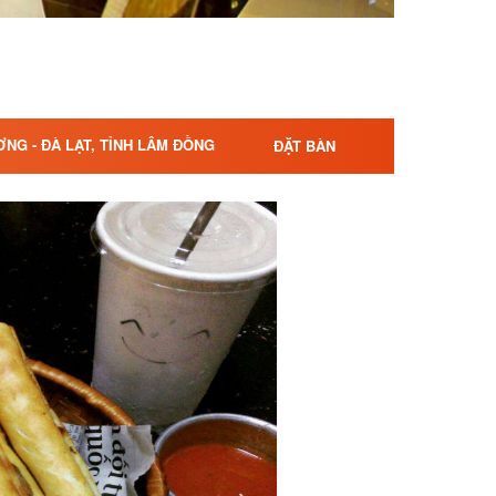
ƠNG - ĐÀ LẠT, TỈNH LÂM ĐỒNG
ĐẶT BÀN