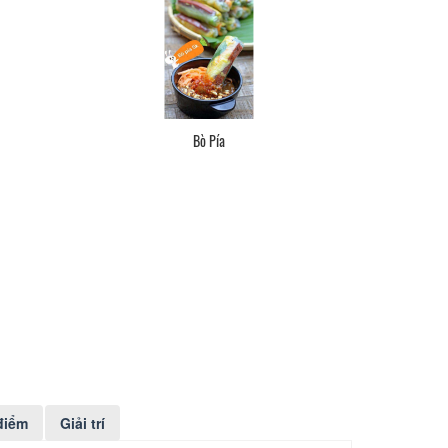
Trứng Cút Nướng
điểm
Giải trí