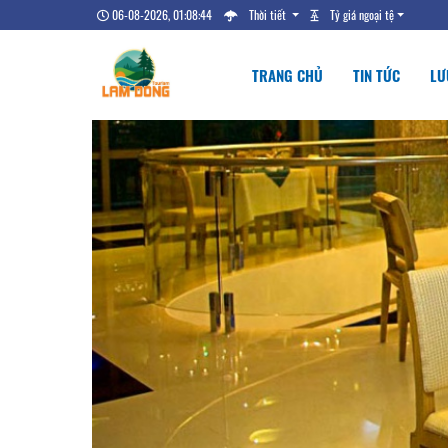
06-08-2026, 01:08:45
Thời tiết
Tỷ giá ngoại tệ
TRANG CHỦ
TIN TỨC
LƯ