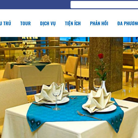
U TRÚ
TOUR
DỊCH VỤ
TIỆN ÍCH
PHẢN HỒI
ĐA PHƯƠNG