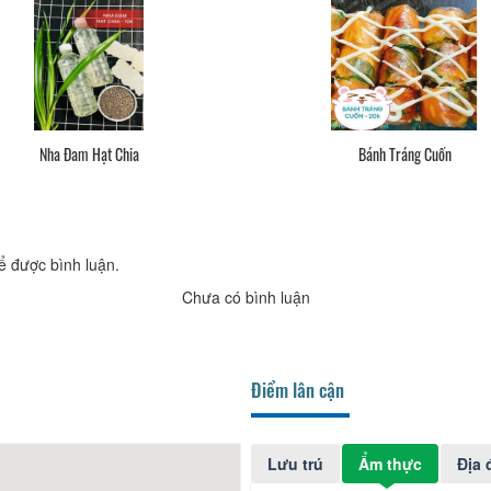
Bánh Tráng Cuốn
Bò Pía
ể được bình luận.
Chưa có bình luận
Điểm lân cận
Lưu trú
Ẩm thực
Địa 