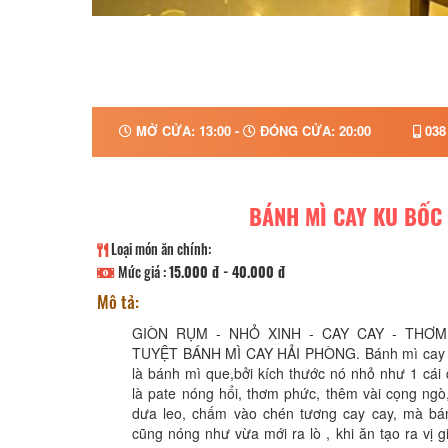
MỞ CỬA: 13:00 -
ĐÓNG CỬA: 20:00
038
BÁNH MÌ CAY KU BỐC
Loại món ăn chính:
Mức giá :
15.000 đ - 40.000 đ
Mô tả:
GIÒN RỤM - NHỎ XINH - CAY CAY - THƠ
TUYỆT BÁNH MÌ CAY HẢI PHÒNG. Bánh mì cay h
là bánh mì que,bởi kích thước nó nhỏ như 1 cái
là pate nóng hổi, thơm phức, thêm vài cọng ng
dưa leo, chấm vào chén tương cay cay, mà bán
cũng nóng như vừa mới ra lò , khi ăn tạo ra vị 