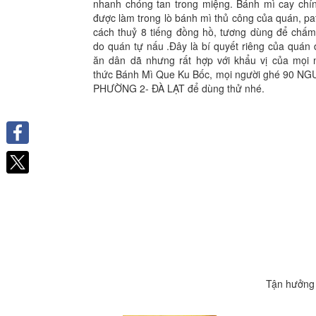
nhanh chóng tan trong miệng. Bánh mì cay chí
được làm trong lò bánh mì thủ công của quán, p
cách thuỷ 8 tiếng đồng hồ, tương dùng để chấm
do quán tự nấu .Đây là bí quyết riêng của quán
ăn dân dã nhưng rất hợp với khẩu vị của mọi 
thức Bánh Mì Que Ku Bốc, mọi người ghé 90 N
PHƯỜNG 2- ĐÀ LẠT để dùng thử nhé.
Facebook
Tận hưởng 