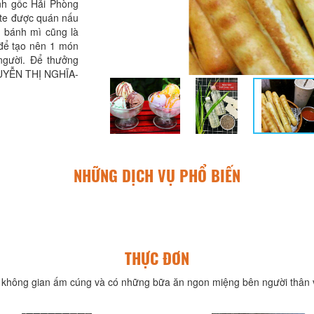
nh gốc Hải Phòng
ate được quán nấu
 bánh mì cũng là
 để tạo nên 1 món
người. Để thưởng
GUYỄN THỊ NGHĨA-
NHỮNG DỊCH VỤ PHỔ BIẾN
THỰC ĐƠN
không gian ấm cúng và có những bữa ăn ngon miệng bên người thân v