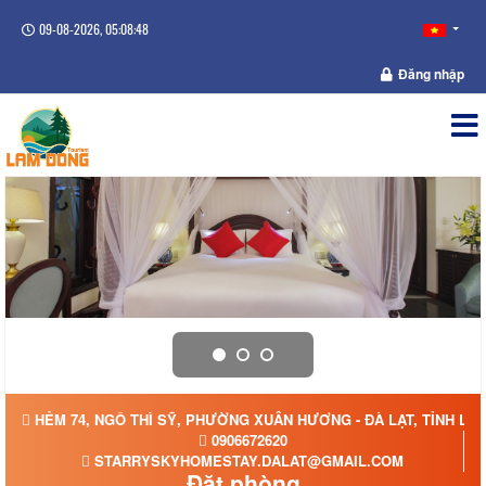
09-08-2026, 05:08:48
Đăng nhập
HẺM 74, NGÔ THÌ SỸ, PHƯỜNG XUÂN HƯƠNG - ĐÀ LẠT, TỈNH LÂ
0906672620
STARRYSKYHOMESTAY.DALAT@GMAIL.COM
Đặt phòng