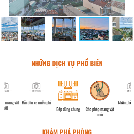
NHỮNG DỊCH VỤ PHỔ BIẾN
vật
Bãi đậu xe miễn phí
Nhận phòng (24h)
Bếp dùng chung
Cho phép mang vật
nuôi
KHÁM PHÁ PHÒNG