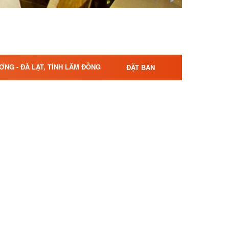
NG - ĐÀ LẠT, TỈNH LÂM ĐỒNG
ĐẶT BÀN