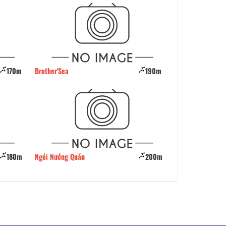
170m
Brother'Sea
190m
Bò Tơ Ông Minh
180m
Ngói Nướng Quán
200m
Phở Vĩnh