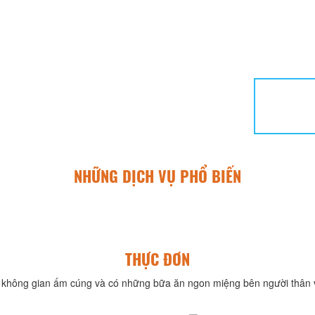
NHỮNG DỊCH VỤ PHỔ BIẾN
THỰC ĐƠN
không gian ấm cúng và có những bữa ăn ngon miệng bên người thân v