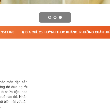
 3511 076
ĐỊA CHỈ: 25, HUỲNH THÚC KHÁNG, PHƯỜNG XUÂN HƯƠ
 các món đặc sản
ưởng để đưa người
tổ chức tiệc theo
 quê nào đó. Nhân
hế biến rất vừa ăn
.