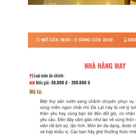
MỞ CỬA: 08:00 -
ĐÓNG CỬA: 23:00
0263
NHÀ HÀNG MAY
Loại món ăn chính:
Mức giá :
50.000 đ - 200.000 đ
Mô tả:
Biệt thự sân vườn sang chảnh chuyên phục vụ
vùng miền ngon nhất nhì Đà Lạt này là nơi lý t
thân yêu hay cùng bạn bè đến đổi gió, có nhận 
yêu cầu. Đến đây cảm giác như lạc về vùng thôn
viên rất lịch sự, tận tình. Món ăn đa dạng, được c
và hợp khẩu vị. Các bạn hãy ghé thưởng thức nhé