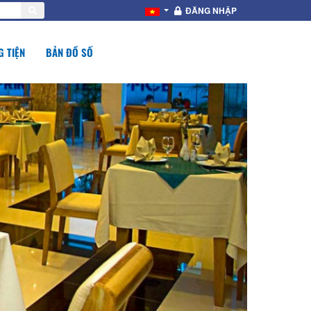
ĐĂNG NHẬP
 TIỆN
BẢN ĐỒ SỐ