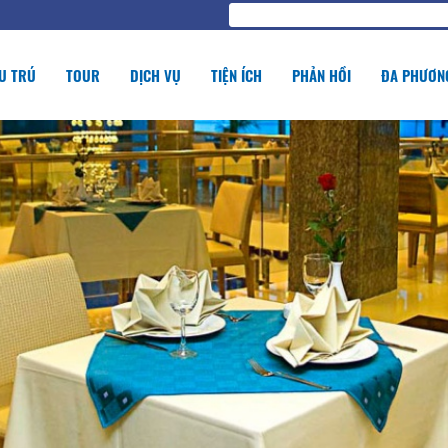
U TRÚ
TOUR
DỊCH VỤ
TIỆN ÍCH
PHẢN HỒI
ĐA PHƯƠNG