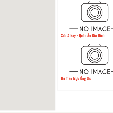
alet Dalat
90m
Xưa & Nay - Quán Ăn Gia Đình
Hàng Ẩm Thực 2Đ
160m
Hủ Tiếu Mực Ông Già