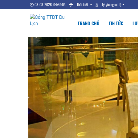
08-08-2026, 04:39:04
Thời tiết
Tỷ giá ngoại tệ
TRANG CHỦ
TIN TỨC
LƯ