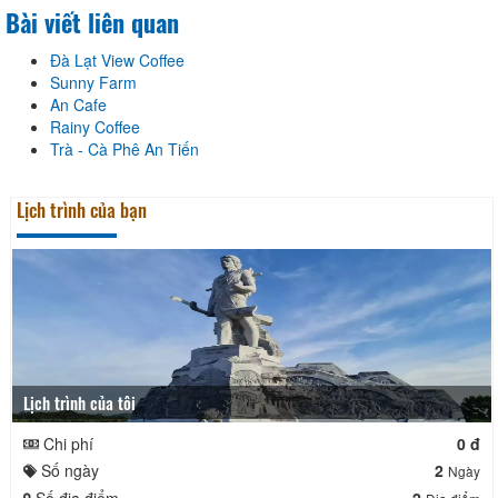
Bài viết liên quan
Đà Lạt View Coffee
Sunny Farm
An Cafe
Rainy Coffee
Trà - Cà Phê An Tiến
Lịch trình của bạn
Lịch trình của tôi
Chi phí
0 đ
Số ngày
2
Ngày