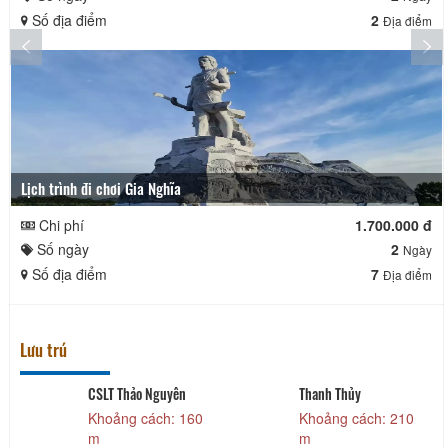
Số địa điểm
2
Địa điểm
Lịch trình đi chơi Gia Nghĩa
Chi phí
1.700.000 đ
Số ngày
2
Ngày
Số địa điểm
7
Địa điểm
Lưu trú
CSLT Thảo Nguyên
Thanh Thủy
Khoảng cách: 160
Khoảng cách: 210
m
m