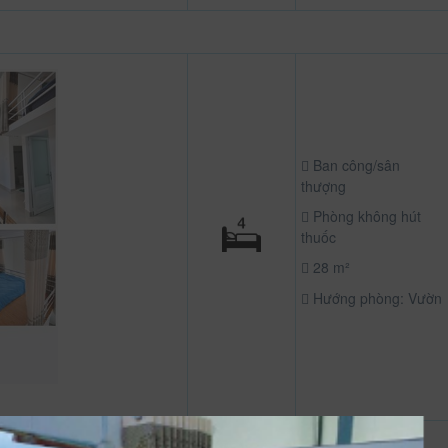
Ban công/sân
thượng
Phòng không hút
thuốc
28 m²
Hướng phòng: Vườn