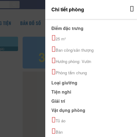
ĐĂNG NHẬP
Chi tiết phòng
 TIỆN
BẢN ĐỒ SỐ
Điểm đặc trưng
25 m²
Giá tham khảo
iá)
Ban công/sân thượng
350.000 đ
Hướng phòng: Vườn
Phòng tắm chung
Loại giường
Tiện nghi
Giải trí
Vật dụng phòng
Tủ áo
Bàn