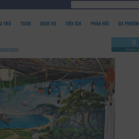
U TRÚ
TOUR
DỊCH VỤ
TIỆN ÍCH
PHẢN HỒI
ĐA PHƯƠNG
0
 0906672620
(0 Đánh g