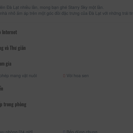
lên Đà Lạt nhiều lần, mong bạn ghé Starry Sky một lần.
 nhà nhỏ ấm áp trên một góc đồi đặc trưng của Đà Lạt với những trái
 Internet
ng và Thư giãn
am gia
phép mang vật nuôi
Vòi hoa sen
ển
p trong phòng
vụ phòng [24 giờ]
Bếp dùng chung