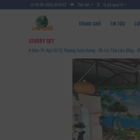
08-08-2026, 04:16:23
Thời tiết
Tỷ giá ngoại tệ
TRANG CHỦ
TIN TỨC
LƯ
STARRY SKY
Hẻm 74, Ngô Thì Sỹ, Phường Xuân Hương - Đà Lạt, Tỉnh Lâm Đồng -