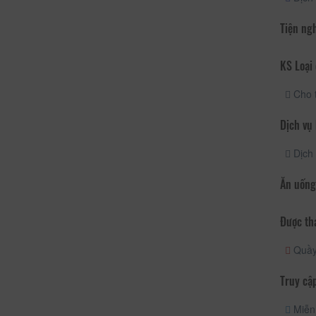
Tiện ng
KS Loại 
Cho 
Dịch vụ
Dịch 
Ăn uống
Được th
Quầy 
Truy cập
Miễn 