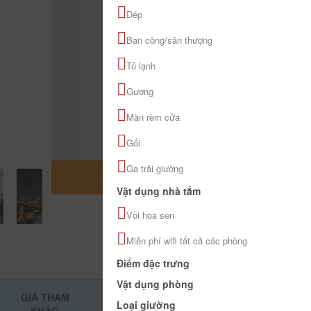
Dép
Ban công/sân thượng
Tủ lạnh
Gương
Màn rèm cửa
Gối
Ga trải giường
MỞ RỘNG BẢN ĐỒ
Vật dụng nhà tắm
Vòi hoa sen
Miễn phí wifi tất cả các phòng
Điểm đặc trưng
Vật dụng phòng
GIÁ THAM
ĐẶT PHÒNG
Loại giường