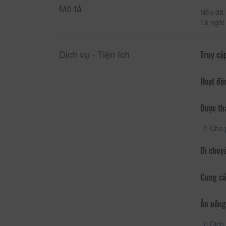
Mô tả
Nếu đã 
Là ngôi
Dịch vụ - Tiện ích
Truy cập
Hoạt độ
Được th
Cho 
Di chuy
Cung cấ
Ăn uống
Dịch 