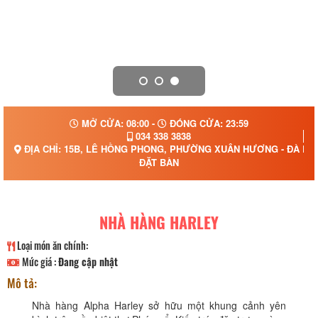
MỞ CỬA: 08:00 -
ĐÓNG CỬA: 23:59
034 338 3838
ĐỊA CHỈ: 15B, LÊ HỒNG PHONG, PHƯỜNG XUÂN HƯƠNG - ĐÀ LẠT
ĐẶT BÀN
NHÀ HÀNG HARLEY
Loại món ăn chính:
Mức giá :
Đang cập nhật
Mô tả:
Nhà hàng Alpha Harley sở hữu một khung cảnh yên