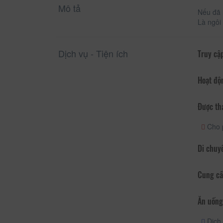
Mô tả
Nếu đã 
Là ngôi
Dịch vụ - Tiện ích
Truy cập
Hoạt độ
Được th
Cho 
Di chuy
Cung cấ
Ăn uống
Dịch 