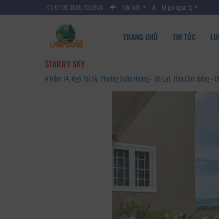
07-08-2026, 03:29:37
Thời tiết
Tỷ giá ngoại tệ
TRANG CHỦ
TIN TỨC
LƯ
STARRY SKY
Hẻm 74, Ngô Thì Sỹ, Phường Xuân Hương - Đà Lạt, Tỉnh Lâm Đồng -