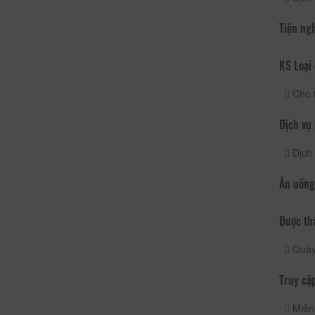
Tiện ng
KS Loại 
Cho 
Dịch vụ
Dịch 
Ăn uống
Được th
Quầy 
Truy cập
Miễn 