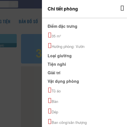
ĐĂNG NHẬP
Chi tiết phòng
 TIỆN
BẢN ĐỒ SỐ
Điểm đặc trưng
35 m²
Giá tham khảo
iá)
Hướng phòng: Vườn
350.000 đ
Loại giường
Tiện nghi
Giải trí
Vật dụng phòng
Tủ áo
Bàn
Dép
Ban công/sân thượng