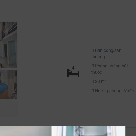
Ban công/sân
thượng
Phòng không hút
thuốc
28 m²
Hướng phòng: Vườn