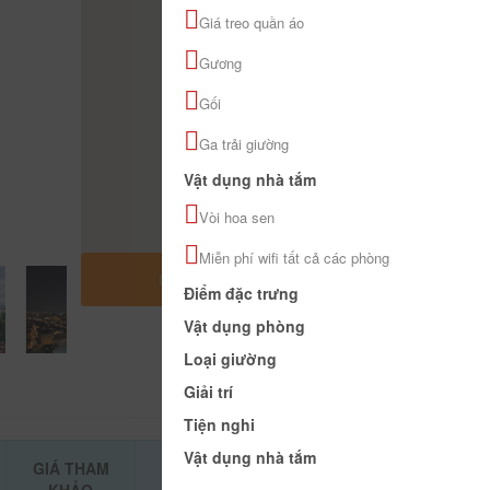
Giá treo quần áo
Gương
Gối
Ga trải giường
Vật dụng nhà tắm
Vòi hoa sen
Miễn phí wifi tất cả các phòng
MỞ RỘNG BẢN ĐỒ
Điểm đặc trưng
Vật dụng phòng
Loại giường
Giải trí
Tiện nghi
Vật dụng nhà tắm
GIÁ THAM
ĐẶT PHÒNG