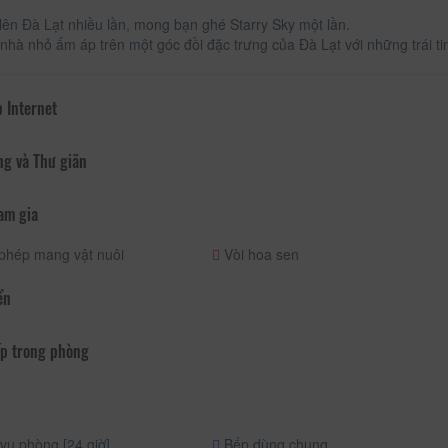
lên Đà Lạt nhiều lần, mong bạn ghé Starry Sky một lần.
 nhà nhỏ ấm áp trên một góc đồi đặc trưng của Đà Lạt với những trái
 Internet
ng và Thư giãn
am gia
phép mang vật nuôi
Vòi hoa sen
ển
p trong phòng
vụ phòng [24 giờ]
Bếp dùng chung