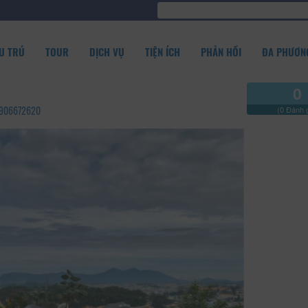
U TRÚ
TOUR
DỊCH VỤ
TIỆN ÍCH
PHẢN HỒI
ĐA PHƯƠNG
0
 0906672620
(0 Đánh g