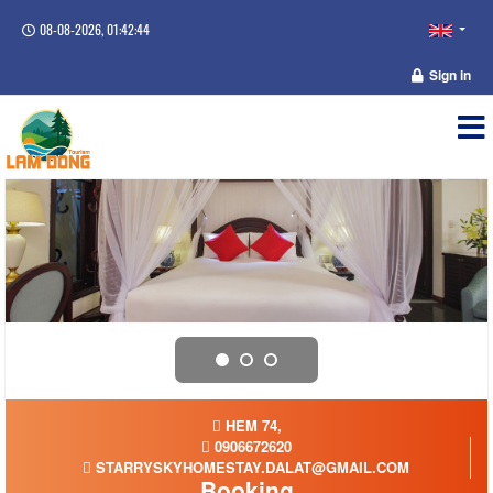
08-08-2026, 01:42:44
Sign in
HEM 74,
0906672620
STARRYSKYHOMESTAY.DALAT@GMAIL.COM
Booking