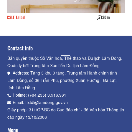
CSLT Talad
130m
Ha
Contact Info
Bản quyền thuộc Sở Văn hoá, Thể thao và Du lịch Lâm Đồng.
Quản lý bởi Trung tâm Xúc tiến Du lịch Lâm Đồng
Address: Tầng 3 khu 9 tầng, Trung tâm Hành chính tỉnh
Lâm Đồng, số 36 Trần Phú, phường Xuân Hương - Đà Lạt,
tỉnh Lâm Đồng
Hotline: (+84.235) 3.916.961
Email: ttxtdl@lamdong.gov.vn
Giấy phép: 311/GP-BC do Cục Báo chí - Bộ Văn hóa Thông tin
cấp ngày 13/10/2006
Menu