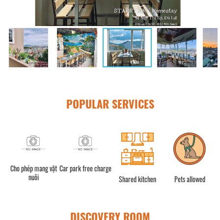
POPULAR SERVICES
Cho phép mang vật
Car park free charge
nuôi
Shared kitchen
Pets allowed
DISCOVERY ROOM