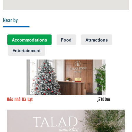
Near by
Accommodations
Food
Attractions
Entertainment
Nóc nhà Đà Lạt
100m
Tầ