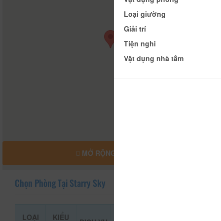
Loại giường
Giải trí
Tiện nghi
Vật dụng nhà tắm
MỞ RỘNG BẢN ĐỒ
Chọn Phòng Tại Starry Sky
LOẠI
KIỂU
GIÁ THAM