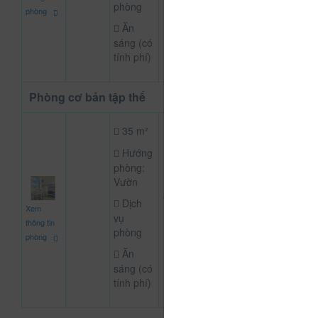
phòng
phòng
Ăn
sáng (có
tính phí)
Phòng cơ bản tập thể
35 m²
Hướng
phòng:
Vườn
1.000.000
Dịch
Xem
CHƯA KHAI B
đ
vụ
thông tin
phòng
phòng
Ăn
sáng (có
tính phí)