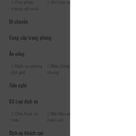
Cho phép
Vòi hoa sen
mang vật nuôi
Di chuyển
Cung cấp trong phòng
Ăn uống
Dịch vụ phòng
Bếp dùng
[24 giờ]
chung
Tiện nghi
KS Loại dịch vụ
Cho thuê xe
Bãi đậu xe
máy
miễn phí
Dịch vụ khách sạn