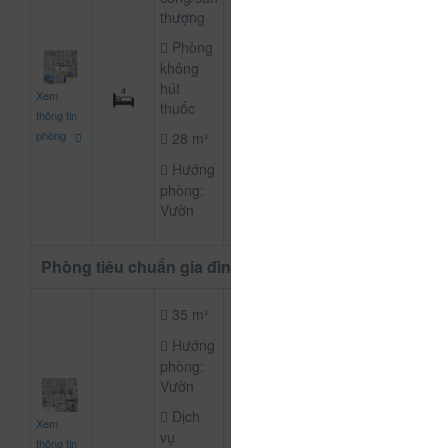
thượng
Phòng
không
600.000
hút
Xem
CHƯA KHAI B
đ
thuốc
thông tin
phòng
28 m²
Hướng
phòng:
Vườn
Phòng tiêu chuẩn gia đình
35 m²
Hướng
phòng:
Vườn
850.000
Dịch
Xem
CHƯA KHAI B
đ
vụ
thông tin