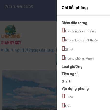
08-08-2026, 04:20:27
Chi tiết phòng
Đăng nhập
Điểm đặc trưng
Ban công/sân thượng
Phòng không hút thuốc
STARRY SKY
28 m²
Hẻm 74, Ngô Thì Sỹ, Phường Xuân Hương - Đà Lạt, Tỉnh Lâm Đồng - 0906672620
0
Hướng phòng: Vườn
(0 Đánh giá)
Loại giường
Tiện nghi
Giải trí
Vật dụng phòng
Tủ áo
Bàn