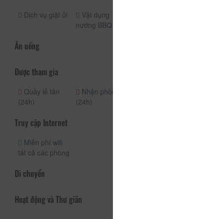
Dịch vụ giặt ủi
Vật dụng
Cho phép
nướng BBQ
mang vật nuôi
Ăn uống
Được tham gia
Quầy lễ tân
Nhận phòng
Dịch vụ phòng
(24h)
(24h)
hàng ngày
Truy cập Internet
Miễn phí wifi
tất cả các phòng
Di chuyển
Hoạt động và Thư giãn