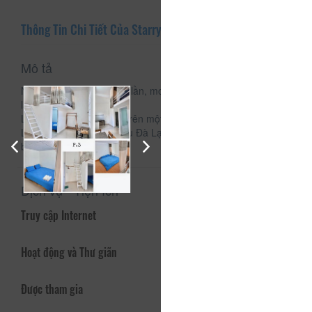
Thông Tin Chi Tiết Của Starry Sky
Mô tả
Nếu đã lên Đà Lạt nhiều lần, mong bạn ghé Starry Sky một
lần.
Là ngôi nhà nhỏ ấm áp trên một góc đồi đặc trưng của Đà
Lạt với những trái tim yêu Đà Lạt và mơ về những ngày yên
bình…
Dịch vụ - Tiện ích
Truy cập Internet
Hoạt động và Thư giãn
Được tham gia