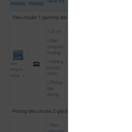
DỊCH VỤ
ĐẶT PH
PHÒNG
PHÒNG
KHẢO
Tiêu chuẩn 1 giường đôi
25 m²
Ban
công/sân
thượng
350.000
Hướng
Xem
CHƯA KHAI B
đ
phòng:
thông tin
Vườn
phòng
Phòng
tắm
chung
Phòng tiêu chuẩn 2 giường lớn
Ban
công/sân