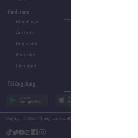
Danh mục
Khách sạn
Tour
Ẩm thực
Lễ hội & Sự kiện
Khám phá
Tin tức
Mua sắm
Giới thiệu
Lịch trình
Tiện ích
Tải ứng dụng
Copyright © 2025 - Trung tâm Xúc tiến Du lịch Tỉnh Lâm Đồng