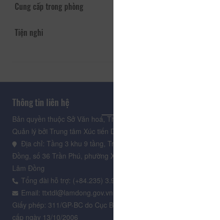
Cung cấp trong phòng
Tiện nghi
Thông tin liên hệ
Bản quyền thuộc Sở Văn hoá, Thể thao và Du lịch Lâm Đồng.
Quản lý bởi Trung tâm Xúc tiến Du lịch Lâm Đồng
Địa chỉ: Tầng 3 khu 9 tầng, Trung tâm Hành chính tỉnh Lâm
Đồng, số 36 Trần Phú, phường Xuân Hương - Đà Lạt, tỉnh
Lâm Đồng
Tổng đài hỗ trợ: (+84.235) 3.916.961
Email: ttxtdl@lamdong.gov.vn
Giấy phép: 311/GP-BC do Cục Báo chí - Bộ Văn hóa Thông tin
cấp ngày 13/10/2006