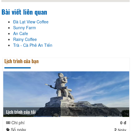
Bài viết liên quan
Đà Lạt View Coffee
Sunny Farm
An Cafe
Rainy Coffee
Trà - Cà Phê An Tiến
Lịch trình của bạn
Lịch trình của tôi
Chi phí
0 đ
Số ngày
2
Ngày