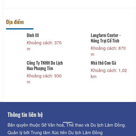
Địa điểm
Dinh III
Langfarm Center -
Nông Trại Cổ Tích
Khoảng cách: 370
Khoảng cách: 870
m
m
Công Ty TNHH Du Lịch
Nhà thờ Con Gà
Hoa Phượng Tím
Khoảng cách: 1,02
Khoảng cách: 930
km
m
Thông tin liên hệ
Bản quyền thuộc Sở Văn hoá, Thể thao và Du lịch Lâm Đồng.
Quản lý bởi Trung tâm Xúc tiến Du lịch Lâm Đồng