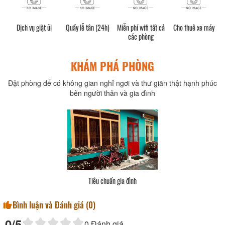
Dịch vụ giặt ủi
Quầy lễ tân (24h)
Miễn phí wifi tất cả
Cho thuê xe máy
các phòng
KHÁM PHÁ PHÒNG
Đặt phòng để có không gian nghỉ ngơi và thư giãn thật hạnh phúc
bên người thân và gia đình
Tiêu chuẩn gia đình
Bình luận và Đánh giá (
0
)
0
/5
0
Đánh giá