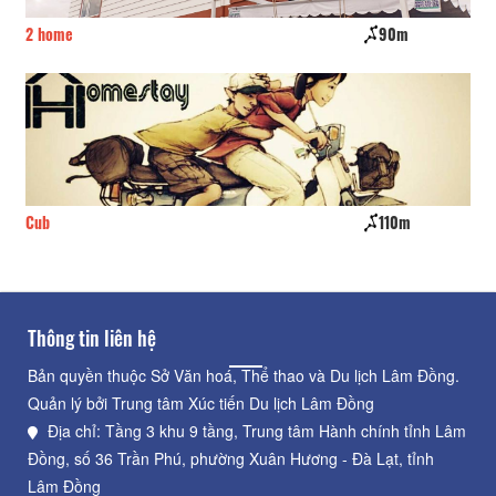
2 home
90m
Hạ
Cub
110m
Nh
Thông tin liên hệ
Bản quyền thuộc Sở Văn hoá, Thể thao và Du lịch Lâm Đồng.
Quản lý bởi Trung tâm Xúc tiến Du lịch Lâm Đồng
Địa chỉ: Tầng 3 khu 9 tầng, Trung tâm Hành chính tỉnh Lâm
Đồng, số 36 Trần Phú, phường Xuân Hương - Đà Lạt, tỉnh
Lâm Đồng