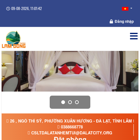
09-08-2026, 11:01:43
Đăng nhập
26 , NGÔ THÌ SỸ, PHƯỜNG XUÂN HƯƠNG - ĐÀ LẠT, TỈNH LÂM Đ
0388668778
CSLTDALATANHEMTUI@DALATCITY.ORG
Đặt phòng