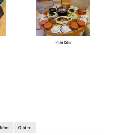
Phần Cơm
Cá
điểm
Giải trí