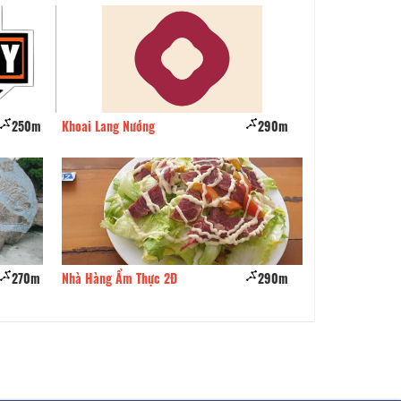
250m
Khoai Lang Nướng
290m
Nhà hàng Nhà Tôi
270m
Nhà Hàng Ẩm Thực 2Đ
290m
Nhà Hàng May