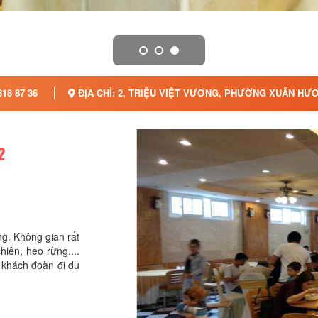
818 87 36
ĐỊA CHỈ: 2, TRIỆU VIỆT VƯƠNG, PHƯỜNG XUÂN HƯƠ
2
ng. Không gian rất
iên, heo rừng....
y khách đoàn đi du