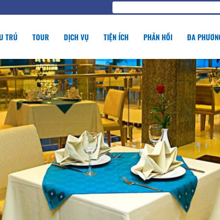
U TRÚ
TOUR
DỊCH VỤ
TIỆN ÍCH
PHẢN HỒI
ĐA PHƯƠNG