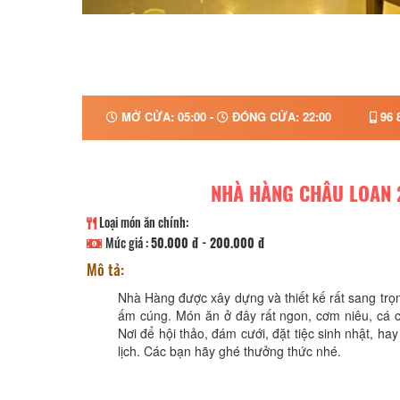
MỞ CỬA: 05:00 -
ĐÓNG CỬA: 22:00
96 
NHÀ HÀNG CHÂU LOAN 
Loại món ăn chính:
Mức giá :
50.000 đ - 200.000 đ
Mô tả:
Nhà Hàng được xây dựng và thiết kế rất sang trọ
ấm cúng. Món ăn ở đây rất ngon, cơm niêu, cá ch
Nơi để hội thảo, đám cưới, đặt tiệc sinh nhật, ha
lịch. Các bạn hãy ghé thưởng thức nhé.