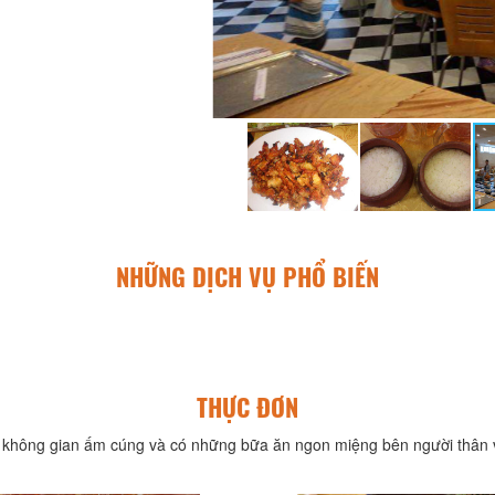
NHỮNG DỊCH VỤ PHỔ BIẾN
THỰC ĐƠN
không gian ấm cúng và có những bữa ăn ngon miệng bên người thân v