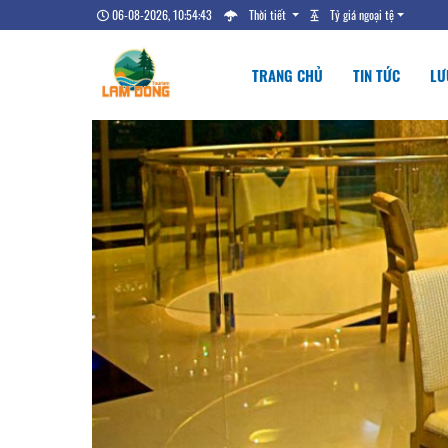
06-08-2026, 10:54:44
Thời tiết
Tỷ giá ngoại tệ
TRANG CHỦ
TIN TỨC
LƯ