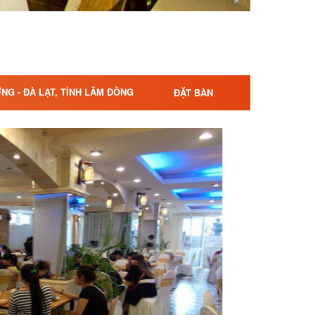
NG - ĐÀ LẠT, TỈNH LÂM ĐỒNG
ĐẶT BÀN