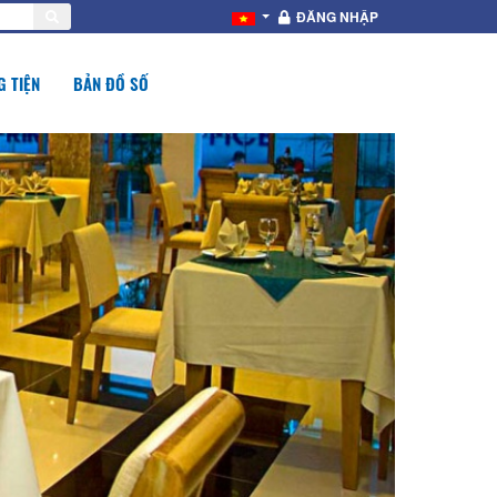
ĐĂNG NHẬP
 TIỆN
BẢN ĐỒ SỐ