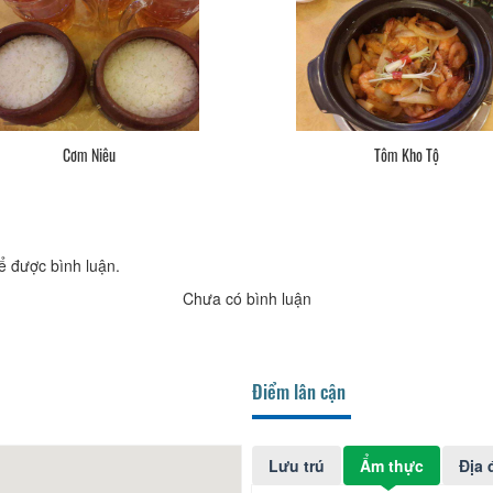
Cơm Niêu
Tôm Kho Tộ
ể được bình luận.
Chưa có bình luận
Điểm lân cận
Lưu trú
Ẩm thực
Địa 