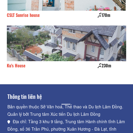
CSLT Sunrise house
170m
La
Ku's House
230m
Bà
Thông tin liên hệ
Bản quyền thuộc Sở Văn hoá, Thể thao và Du lịch Lâm Đồng.
Quản lý bởi Trung tâm Xúc tiến Du lịch Lâm Đồng
Địa chỉ: Tầng 3 khu 9 tầng, Trung tâm Hành chính tỉnh Lâm
Đồng, số 36 Trần Phú, phường Xuân Hương - Đà Lạt, tỉnh