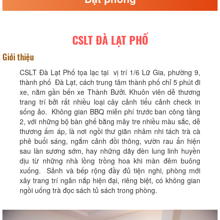
CSLT ĐÀ LẠT PHỐ
Giới thiệu
CSLT Đà Lạt Phố tọa lạc tại vị trí 1/6 Lữ Gia, phường 9,
thành phố Đà Lạt, cách trung tâm thành phố chỉ 5 phút đi
xe, nằm gần bến xe Thành Bưởi. Khuôn viên dễ thương
trang trí bởi rất nhiều loại cây cảnh tiểu cảnh check in
sống ảo. Không gian BBQ miễn phí trước ban công tầng
2, với những bộ bàn ghế bằng mây tre nhiều màu sắc, dễ
thương ấm áp, là nơi ngồi thư giãn nhâm nhi tách trà cà
phê buổi sáng, ngắm cảnh đồi thông, vườn rau ẩn hiện
sau làn sương sớm, hay những dãy đèn lung linh huyền
dịu từ những nhà lồng trồng hoa khi màn đêm buông
xuống. Sảnh và bếp rộng đầy đủ tiện nghi, phòng mới
xây trang trí ngăn nắp hiện đại, riêng biệt, có không gian
ngồi uống trà đọc sách tủ sách trong phòng.