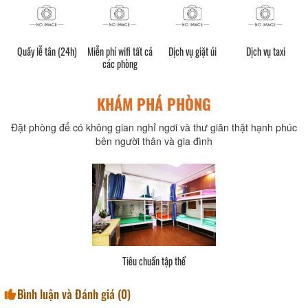
Quầy lễ tân (24h)
Miễn phí wifi tất cả
Dịch vụ giặt ủi
Dịch vụ taxi
các phòng
KHÁM PHÁ PHÒNG
Đặt phòng để có không gian nghỉ ngơi và thư giãn thật hạnh phúc
bên người thân và gia đình
Tiêu chuẩn tập thể
Bình luận và Đánh giá (
0
)