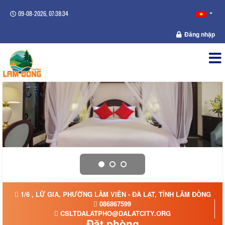
09-08-2026, 07:38:34
Đăng nhập
1/6 , LỮ GIA, PHƯỜNG LÂM VIÊN - ĐÀ LẠT, TỈNH LÂM ĐỒNG
086867599
CSLTDALATPHO@DALATCITY.ORG
Đặt phòng