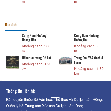
m
m
Địa điểm
Cung Nam Phương
Cung Nam Phương
Hoàng Hậu
Hoàng Hậu
Khoảng cách: 900
Khoảng cách: 900
m
m
Hầm rượu vang Đà Lạt
Trang Trại YSA Orchid
Farm
Khoảng cách: 1,23
Khoảng cách: 1,30
km
km
Thông tin liên hệ
Bản quyền thuộc Sở Văn hoá, Thể thao và Du lịch Lâm Đồng.
Quản lý bởi Trung tâm Xúc tiến Du lịch Lâm Đồng