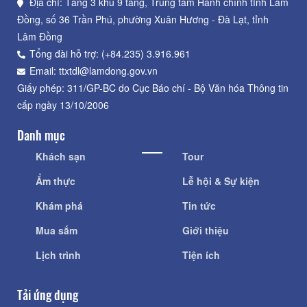
Địa chỉ: Tầng 3 khu 9 tầng, Trung tâm Hành chính tỉnh Lâm
Đồng, số 36 Trần Phú, phường Xuân Hương - Đà Lạt, tỉnh
Lâm Đồng
Tổng đài hỗ trợ: (+84.235) 3.916.961
Email: ttxtdl@lamdong.gov.vn
Giấy phép: 311/GP-BC do Cục Báo chí - Bộ Văn hóa Thông tin
cấp ngày 13/10/2006
Danh mục
Khách sạn
Tour
Ẩm thực
Lễ hội & Sự kiện
Khám phá
Tin tức
Mua sắm
Giới thiệu
Lịch trình
Tiện ích
Tải ứng dụng