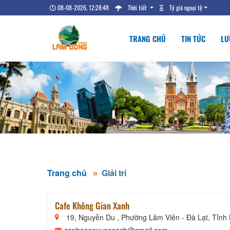
08-08-2026, 12:28:49
Thời tiết
Tỷ giá ngoại tệ
TRANG CHỦ
TIN TỨC
LƯ
Trang chủ
Giải trí
Cafe Không Gian Xanh
19, Nguyễn Du , Phường Lâm Viên - Đà Lạt, Tỉn