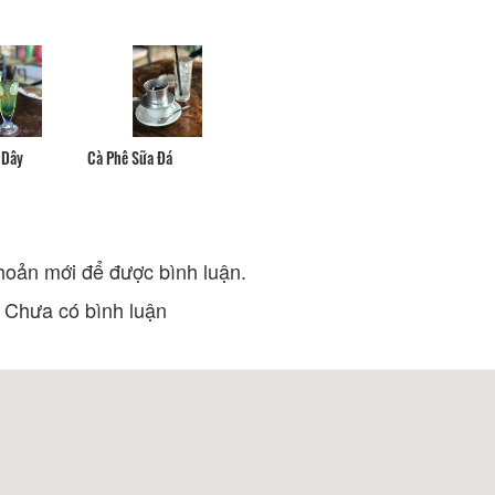
Nhà Hàng Tiệc Cưới Monet
Nhà Hàng Đà Lạt
Garden Villa
Khoảng cách:
Khoảng cách: 190 m
Quán Thịt Thỏ Lộ
Làng Nướng HR
Khoảng cách:
Khoảng cách: 210 m
Quán Vườn Nướng
 Dây
Cà Phê Sữa Đá
Khoảng cách:
Phòng Trà Song Vy
Quán Mái Lá
Khoảng cách: 230 m
Khoảng cách:
O Hồng - Bún Bò Huế
hoản mới để được bình luận.
Khoảng cách: 230 m
Chưa có bình luận
DINH 1 ĐÀ LẠT
Dinh I
Khoảng cách: 750 m
Khoảng cách:
Dinh I
Bảo Tàng Lâm Đồng