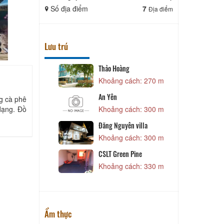
Số địa điểm
7
Số địa điể
Địa điểm
Lưu trú
anh
Thảo Hoàng
 190 m
Khoảng cách: 270 m
M
An Yên
ng cà phê
dạng. Đồ
 190 m
Khoảng cách: 300 m
Đăng Nguyên villa
N
Khoảng cách: 300 m
 230 m
L
CSLT Green Pine
Khoảng cách: 330 m
 250 m
Ẩm thực