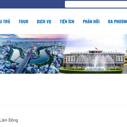
U TRÚ
TOUR
DỊCH VỤ
TIỆN ÍCH
PHẢN HỒI
ĐA PHƯƠNG
h Lâm Đồng