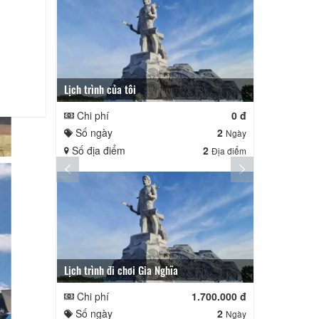
Lịch trình của tôi
Lịch trình củ
Chi phí
0 đ
Chi phí
Số ngày
2
Số ngày
Ngày
Số địa điểm
2
Số địa điể
Địa điểm
Lịch trình đi chơi Gia Nghĩa
Quê Hương
Chi phí
1.700.000 đ
Chi phí
Số ngày
2
Số ngày
Ngày