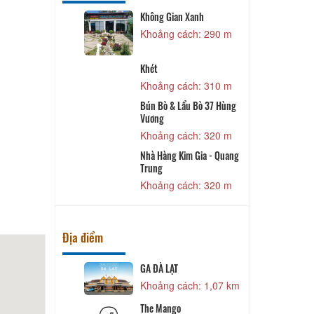
 House
Không Gian Xanh
B
 250 m
Khoảng cách: 290 m
ng Gió
Khét
 250 m
Khoảng cách: 310 m
 2
L
Bún Bò & Lẩu Bò 37 Hùng
 280 m
Vương
N
Khoảng cách: 320 m
 280 m
Nhà Hàng Kim Gia - Quang
Trung
Khoảng cách: 320 m
Địa điểm
GA ĐÀ LẠT
N
 990 m
Khoảng cách: 1,07 km
The Mango