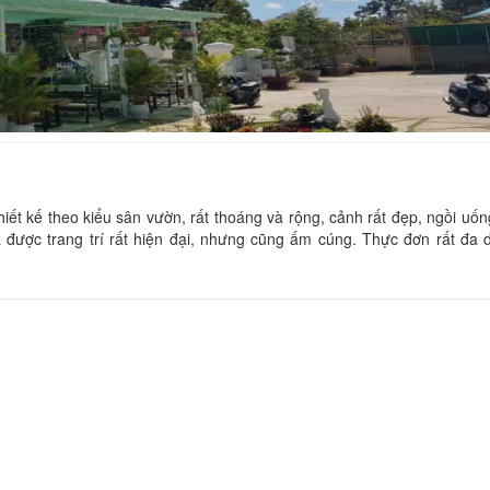
CSLT Nhà Cũ
Hoàng Anh Đất X
Khoảng cách: 60 m
Khoảng cách:
Ngàn Hoa 2
Nhà Tụi Mình
hiết kế theo kiểu sân vườn, rất thoáng và rộng, cảnh rất đẹp, ngồi uố
 được trang trí rất hiện đại, nhưng cũng ấm cúng. Thực đơn rất đa 
Khoảng cách: 60 m
Khoảng cách:
Anh Đức Hotel
Hoa Ga
Khoảng cách: 70 m
Khoảng cách:
Bầu trời Đà Lạt
Monet Garden Resort
Khoảng cách:
Khoảng cách: 180 m