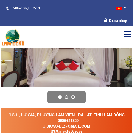
07-08-2026, 07:36:00
Đăng nhập
2/1 , LỮ GIA, PHƯỜNG LÂM VIÊN - ĐÀ LẠT, TỈNH LÂM ĐỒNG
0986621329
BKVA4DL@GMAIL.COM
Đặt phòng