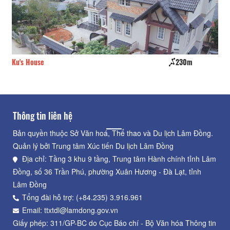
Ku's House
230m
Bà
Thông tin liên hệ
Bản quyền thuộc Sở Văn hoá, Thể thao và Du lịch Lâm Đồng.
Quản lý bởi Trung tâm Xúc tiến Du lịch Lâm Đồng
Địa chỉ: Tầng 3 khu 9 tầng, Trung tâm Hành chính tỉnh Lâm
Đồng, số 36 Trần Phú, phường Xuân Hương - Đà Lạt, tỉnh
Lâm Đồng
Tổng đài hỗ trợ: (+84.235) 3.916.961
Email: ttxtdl@lamdong.gov.vn
Giấy phép: 311/GP-BC do Cục Báo chí - Bộ Văn hóa Thông tin