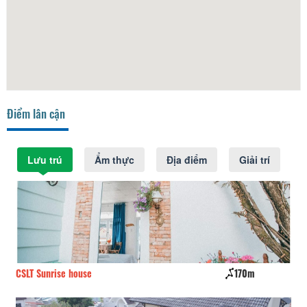
Điểm lân cận
Lưu trú
Ẩm thực
Địa điểm
Giải trí
CSLT Sunrise house
170m
La