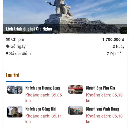
Lịch trình đi chơi Gia Nghĩa
Chi phí
1.700.000 đ
Số ngày
2
Ngày
Số địa điểm
7
Địa điểm
Lưu trú
Khách sạn Hoàng Long
Khách Sạn Phú Gia
9
Khoảng cách: 35,05
Khoảng cách: 35,10
km
km
Khách sạn Công Nhi
Khách sạn Vĩnh Hưng
1
Khoảng cách: 35,11
Khoảng cách: 35,16
km
km