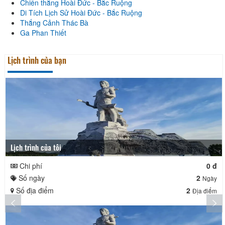
Chiến thắng Hoài Đức - Bắc Ruộng
Di Tích Lịch Sử Hoài Đức - Bắc Ruộng
Thắng Cảnh Thác Bà
Ga Phan Thiết
Lịch trình của bạn
Lịch trình của tôi
Chi phí
0 đ
Số ngày
2
Ngày
Số địa điểm
2
Địa điểm