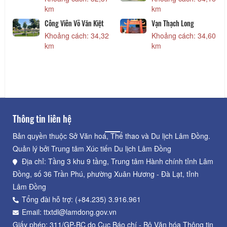
8
km
km
Công Viên Võ Văn Kiệt
Vạn Thạch Long
Khoảng cách: 34,32
Khoảng cách: 34,60
6
km
km
Thông tin liên hệ
Bản quyền thuộc Sở Văn hoá, Thể thao và Du lịch Lâm Đồng.
Quản lý bởi Trung tâm Xúc tiến Du lịch Lâm Đồng
Địa chỉ: Tầng 3 khu 9 tầng, Trung tâm Hành chính tỉnh Lâm
Đồng, số 36 Trần Phú, phường Xuân Hương - Đà Lạt, tỉnh
Lâm Đồng
Tổng đài hỗ trợ: (+84.235) 3.916.961
Email: ttxtdl@lamdong.gov.vn
Giấy phép: 311/GP-BC do Cục Báo chí - Bộ Văn hóa Thông tin