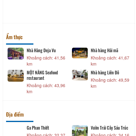
Ẩm thực
Nhà Hàng Deja Vu
Nhà hàng Hải mã
0
Khoảng cách: 41,56
Khoảng cách: 41,67
km
km
MỘT NẮNG Seafood
Nhà hàng Liên Đô
restaurant
2
Khoảng cách: 49,59
Khoảng cách: 43,96
km
km
Địa điểm
-
Ga Phan Thiết
Vườn Trái Cây Sáu Trúc
Khoảng cách: 32,37
Khoảng cách: 34,16