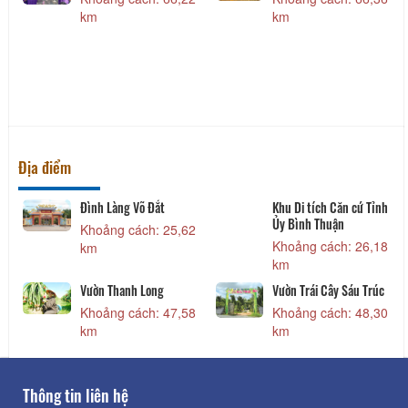
km
km
Địa điểm
Đình Làng Võ Đắt
Khu Di tích Căn cứ Tỉnh
Ủy Bình Thuận
3
Khoảng cách: 25,62
Khoảng cách: 26,18
km
km
Vườn Thanh Long
Vườn Trái Cây Sáu Trúc
3
Khoảng cách: 47,58
Khoảng cách: 48,30
km
km
Thông tin liên hệ