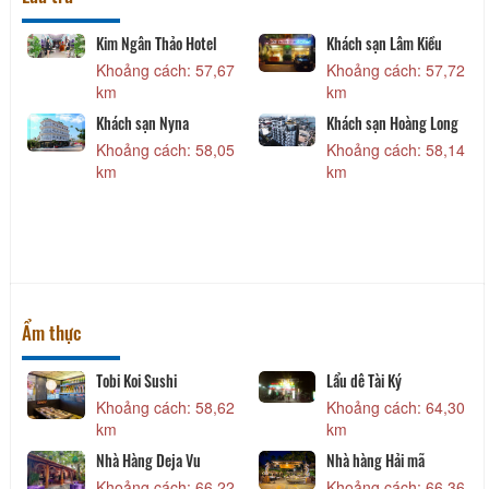
Kim Ngân Thảo Hotel
Khách sạn Lâm Kiều
Khoảng cách: 57,67
Khoảng cách: 57,72
5
km
km
Khách sạn Nyna
Khách sạn Hoàng Long
Khoảng cách: 58,05
Khoảng cách: 58,14
km
km
5
Ẩm thực
Tobi Koi Sushi
Lẩu dê Tài Ký
0
Khoảng cách: 58,62
Khoảng cách: 64,30
km
km
Nhà Hàng Deja Vu
Nhà hàng Hải mã
4
Khoảng cách: 66,22
Khoảng cách: 66,36