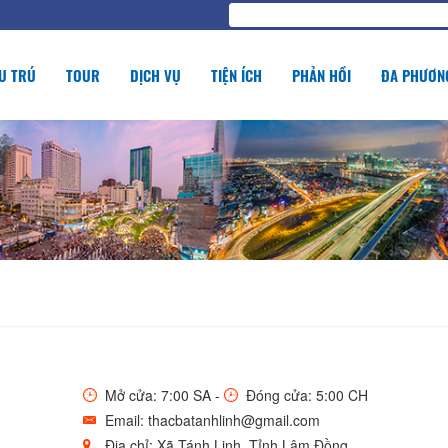
U TRÚ
TOUR
DỊCH VỤ
TIỆN ÍCH
PHẢN HỒI
ĐA PHƯƠNG
Mở cửa: 7:00 SA -
Đóng cửa: 5:00 CH
Email: thacbatanhlinh@gmail.com
Địa chỉ: Xã Tánh Linh, Tỉnh Lâm Đồng