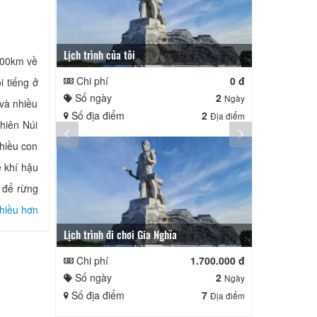
Lịch trình của tôi
Lịch trình củ
 100km về
Chi phí
0 đ
Chi phí
tiếng ở
Số ngày
2
Số ngày
Ngày
 và nhiều
Số địa điểm
2
Số địa điể
Địa điểm
hiên Núi
nhiều con
 khí hậu
o để rừng
hiều hơn
Lịch trình đi chơi Gia Nghĩa
Quê Hương
Chi phí
1.700.000 đ
Chi phí
Số ngày
2
Số ngày
Ngày
Số địa điểm
7
Số địa điể
Địa điểm