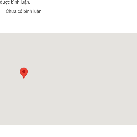
được bình luận.
Chưa có bình luận
Khách sạn Lâm Kiều
Khách sạn Nyna
Khoảng cách: 52,46 km
Khoảng cách: 
Khách sạn Vĩnh 
Khách sạn Công Nhi
Khoảng cách: 
Khoảng cách: 52,95 km
Hộ kinh doanh H
Khách sạn Hoàng Long
Khoảng cách: 
Khoảng cách: 52,95 km
TTC Hotel Premi
Khách Sạn Phú Gia
Thiết
Khoảng cách: 52,95 km
Khoảng cách: 
Cơm Niêu Công Phụng
Nhà hàng Hải mã
Khoảng cách: 53,63 km
Khoảng cách: 