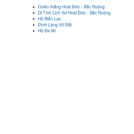
Chiến thắng Hoài Đức - Bắc Ruộng
Cơm Niêu Panda
Di Tích Lịch Sử Hoài Đức - Bắc Ruộng
Khoảng cách: 53 km
Hồ Biển Lạc
Đình Làng Võ Đắt
Góc Ăn Vặt Hy
Hồ Đa Mi
Khoảng cách: 53,13 km
Tobi Koi Sushi
Khoảng cách: 53,50 km
Chiến thắng Hoài Đức - Bắc
Ruộng
Khoảng cách: 15,32 km
Di Tích Lịch Sử Hoài Đức - Bắc
Ruộng
Khoảng cách: 15,34 km