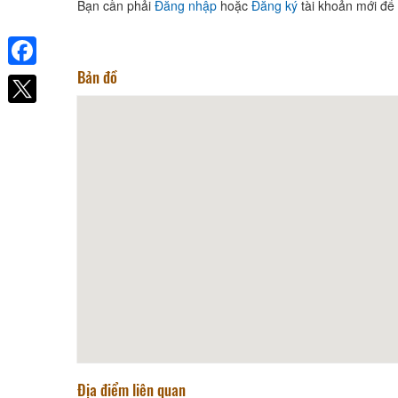
Bạn cần phải
Đăng nhập
hoặc
Đăng ký
tài khoản mới để 
Bản đồ
Sea Lion Beach Resort
Facebook
Khoảng cách: 22,55 km
Madagui Forest Resort And
Spa
Khoảng cách: 43,79 km
Khách sạn Phương Hưng
Khoảng cách: 52,33 km
Kim Ngân Thảo Hotel
Khoảng cách: 52,41 km
Lẩu dê Tài Ký
Địa điểm liên quan
Khoảng cách: 49,46 km