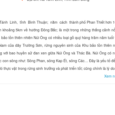
 Tánh Linh, tỉnh Bình Thuận; nằm cách thành phố Phan Thiết hơn
h khoảng 5km về hướng Đông Bắc; là một trong những thắng cảnh nổi 
bảo tồn thiên nhiên Núi Ông có nhiều loại gỗ quý hàng trăm năm tuổi
a Nam của dãy Trường Sơn, rừng nguyên sinh của Khu bảo tồn thiên n
ếng với bao huyền sử đan xen giữa Núi Ông và Thác Bà. Núi Ông có 
c con sông như: Sông Phan, sông Kap Ét, sông Các… Đây là yếu tố để
hực vật trong rừng sinh trưởng và phát triển tốt; cũng chính là lý d
Xem n