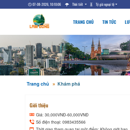
07-08-2026, 10:10:07
Thời tiết
Tỷ giá ngoại tệ
TRANG CHỦ
TIN TỨC
LƯ
Trang chủ
Khám phá
Giới thiệu
Giá: 30,000VNĐ-60,000VNĐ
Số điện thoại: 0983435566
Thời gian tham quan tại một điểm: Không giới hạn