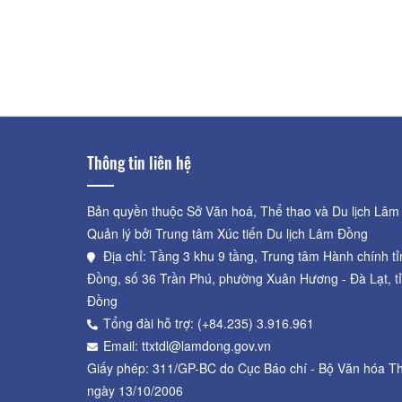
Hồ Biển Lạc
Khoảng cách: 15,37 km
Đình Làng Võ Đắt
Khoảng cách: 24,04 km
Thông tin liên hệ
Bản quyền thuộc Sở Văn hoá, Thể thao và Du lịch Lâm
Quản lý bởi Trung tâm Xúc tiến Du lịch Lâm Đồng
Địa chỉ: Tầng 3 khu 9 tầng, Trung tâm Hành chính t
Đồng, số 36 Trần Phú, phường Xuân Hương - Đà Lạt, t
Đồng
Tổng đài hỗ trợ: (+84.235) 3.916.961
Email: ttxtdl@lamdong.gov.vn
Giấy phép: 311/GP-BC do Cục Báo chí - Bộ Văn hóa Th
ngày 13/10/2006