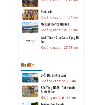
d restaurant
Rượu cần
65,94 km
Khoảng cách: 114,04 km
 Nam
Mê Linh Coffee Garden
110,60 km
Khoảng cách: 127,55 km
Lách Tách - Chả Cá Lã Vọng Đà
Liễu
Lạt
112,21 km
Khoảng cách: 127,58 km
Địa điểm
Biển Đồi Dương Lagi
38,36 km
Khoảng cách: 51,73 km
Bảo Tàng HCM - Chi Nhánh
Bình Thuận
47,41 km
Khoảng cách: 51,85 km
Trường Dục Thanh