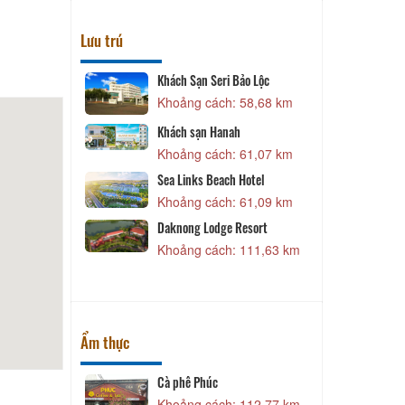
Lưu trú
Khách Sạn Seri Bảo Lộc
53,12 km
Khoảng cách: 58,68 km
Khách sạn Hanah
Hưng
Khoảng cách: 61,07 km
53,13 km
Sea Links Beach Hotel
oàng Hà
Khoảng cách: 61,09 km
53,94 km
Daknong Lodge Resort
um - Phan
Khoảng cách: 111,63 km
54,18 km
Ẩm thực
Cà phê Phúc
62,52 km
Khoảng cách: 112,77 km