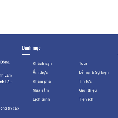
Vườn Thanh Long
Khoảng cách: 
Khoảng cách: 35,65 km
Ga Phan Thiết
Vườn Trái Cây Sáu Trúc
Khoảng cách: 
Khoảng cách: 38,15 km
Danh mục
 Đồng.
Khách sạn
Tour
Ẩm thực
Lễ hội & Sự kiện
ỉnh Lâm
Khám phá
Tin tức
ỉnh Lâm
Mua sắm
Giới thiệu
Lịch trình
Tiện ích
ông tin cấp