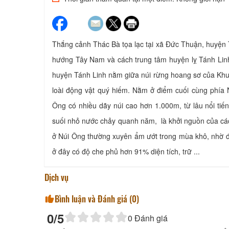
Thắng cảnh Thác Bà tọa lạc tại xã Đức Thuận, huyện
hướng Tây Nam và cách trung tâm huyện lỵ Tánh Lin
huyện Tánh Linh nằm giữa núi rừng hoang sơ của Khu 
loài động vật quý hiếm. Nằm ở điểm cuối cùng phí
Ông có nhiều dãy núi cao hơn 1.000m, từ lâu nổi ti
suối nhỏ nước chảy quanh năm, là khởi nguồn của cá
ở Núi Ông thường xuyên ẩm ướt trong mùa khô, nhờ đó t
ở đây có độ che phủ hơn 91% diện tích, trữ ...
Dịch vụ
Bình luận và Đánh giá (
0
)
0
/5
0
Đánh giá