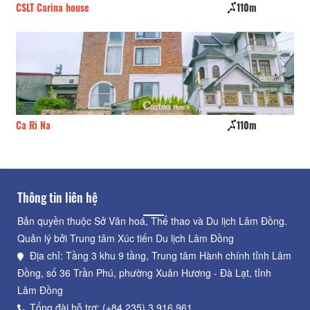
CSLT Carina house
110m
Th
Ca Ri Na
110m
Tr
Thông tin liên hệ
Bản quyền thuộc Sở Văn hoá, Thể thao và Du lịch Lâm Đồng.
Quản lý bởi Trung tâm Xúc tiến Du lịch Lâm Đồng
Địa chỉ: Tầng 3 khu 9 tầng, Trung tâm Hành chính tỉnh Lâm
Đồng, số 36 Trần Phú, phường Xuân Hương - Đà Lạt, tỉnh
Lâm Đồng
Tổng đài hỗ trợ: (+84.235) 3.916.961