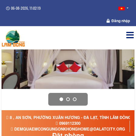
06-08-2026, 11:02:19
Đăng nhập
8 , AN SƠN, PHƯỜNG XUÂN HƯƠNG - ĐÀ LẠT, TỈNH LÂM ĐỒNG
0969112300
DEMQUAEMCONGUNGONKHONGHOME@DALATCITY.ORG
Đặt phòng