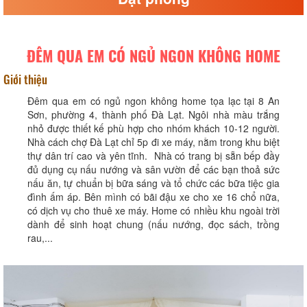
ĐÊM QUA EM CÓ NGỦ NGON KHÔNG HOME
Giới thiệu
Đêm qua em có ngủ ngon không home tọa lạc tại 8 An
Sơn, phường 4, thành phố Đà Lạt. Ngôi nhà màu trắng
nhỏ được thiết kế phù hợp cho nhóm khách 10-12 người.
Nhà cách chợ Đà Lạt chỉ 5p đi xe máy, nằm trong khu biệt
thự dân trí cao và yên tĩnh. Nhà có trang bị sẵn bếp đầy
đủ dụng cụ nấu nướng và sân vườn để các bạn thoả sức
nấu ăn, tự chuẩn bị bữa sáng và tổ chức các bữa tiệc gia
đình ấm áp. Bên mình có bãi đậu xe cho xe 16 chổ nữa,
có dịch vụ cho thuê xe máy. Home có nhiều khu ngoài trời
dành để sinh hoạt chung (nấu nướng, đọc sách, trồng
rau,...