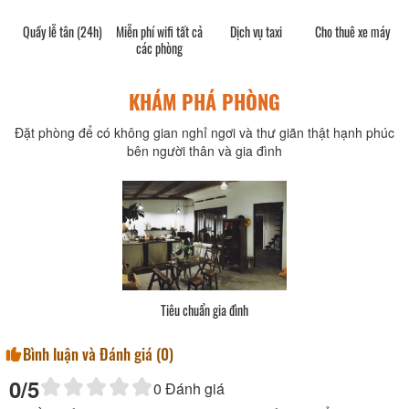
Quầy lễ tân (24h)
Miễn phí wifi tất cả
Dịch vụ taxi
Cho thuê xe máy
các phòng
KHÁM PHÁ PHÒNG
Đặt phòng để có không gian nghỉ ngơi và thư giãn thật hạnh phúc
bên người thân và gia đình
Tiêu chuẩn gia đình
Bình luận và Đánh giá (
0
)
0
/5
0
Đánh giá