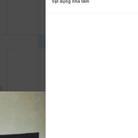
Vật dụng nhà tắm
ủ
àn
750.000
CHƯA KHAI BÁO PHÒNG
đ
àn
ép