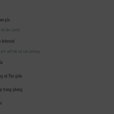
am gia
lễ tân (24h)
 Internet
phí wifi tất cả các phòng
ển
ng và Thư giãn
p trong phòng
hi