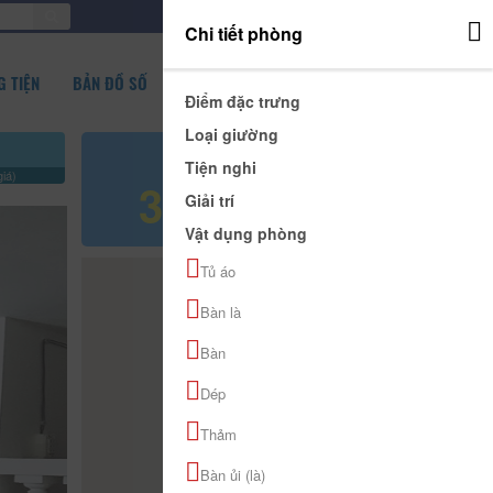
ĐĂNG NHẬP
Chi tiết phòng
 TIỆN
BẢN ĐỒ SỐ
Điểm đặc trưng
Loại giường
Giá tham khảo
Tiện nghi
iá)
350.000 đ
Giải trí
Vật dụng phòng
Tủ áo
Bàn là
Bàn
Dép
Thảm
Bàn ủi (là)