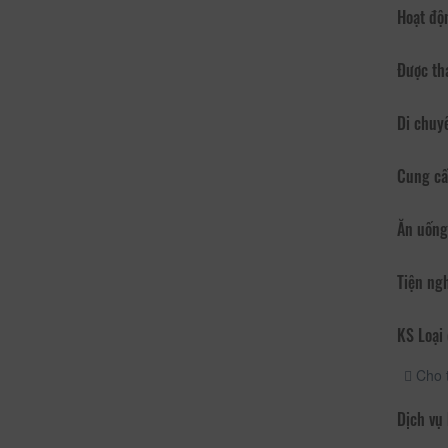
Hoạt độ
Được th
Di chuy
Cung cấ
Ăn uống
Tiện ng
KS Loại 
Cho 
Dịch vụ