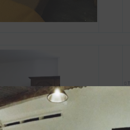
T
áo
B
là
B
D