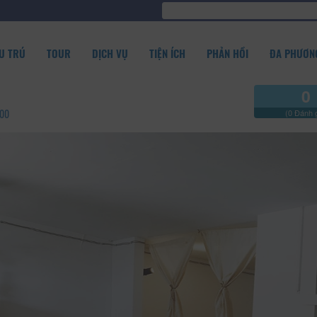
U TRÚ
TOUR
DỊCH VỤ
TIỆN ÍCH
PHẢN HỒI
ĐA PHƯƠNG
0
300
(0 Đánh g