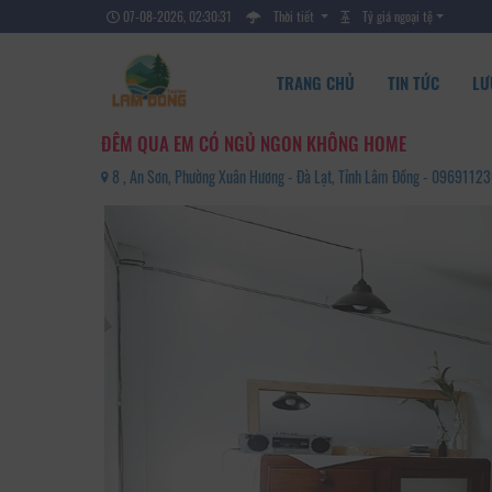
07-08-2026, 02:30:33
Thời tiết
Tỷ giá ngoại tệ
TRANG CHỦ
TIN TỨC
LƯ
ĐÊM QUA EM CÓ NGỦ NGON KHÔNG HOME
8 , An Sơn, Phường Xuân Hương - Đà Lạt, Tỉnh Lâm Đồng - 0969112