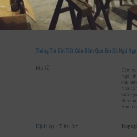
Xem thông tin phòng
Thông Tin Chi Tiết Của Đêm Qua Em Có Ngủ Ng
Mô tả
Đêm qua
Ngôi nh
khu biệt
Nhà có 
bữa tiệ
Bên mìn
Home có
Dịch vụ - Tiện ích
Truy cập