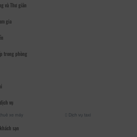
ng và Thư giãn
am gia
ển
p trong phòng
hi
dịch vụ
thuê xe máy
Dịch vụ taxi
 khách sạn