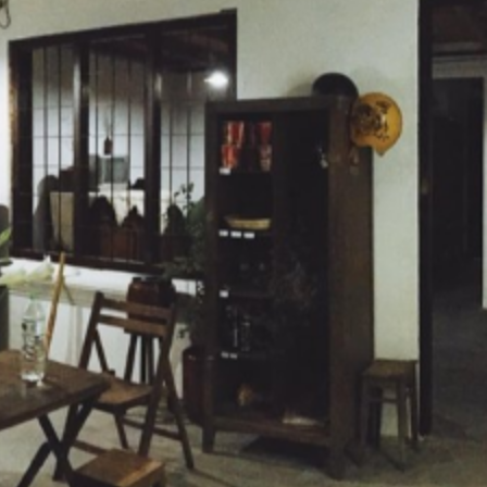
T
áo
B
là
B
D