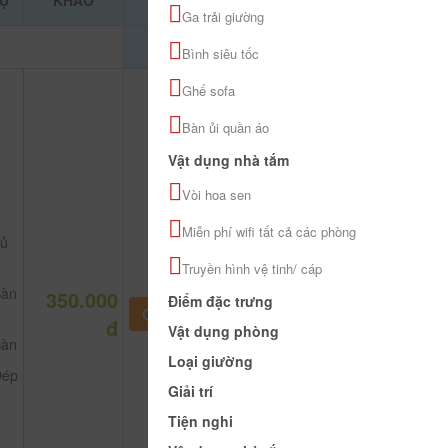
Ụ
KHẢO
Ga trải giường
Bình siêu tốc
Ghế sofa
Bàn ủi quần áo
Vật dụng nhà tắm
Vòi hoa sen
Miễn phí wifi tất cả các phòng
ủ
Truyền hình vệ tinh/ cáp
àn
350.000
Điểm đặc trưng
CHƯA KHAI BÁO PHÒNG
đ
Vật dụng phòng
àn
Loại giường
ép
Giải trí
Tiện nghi