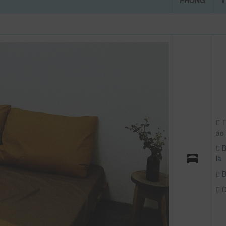
PHÒNG
V
T
áo
B
là
B
D