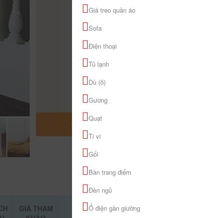
Giá treo quần áo
Sofa
Điện thoại
Tủ lạnh
Dù (ô)
Gương
Quạt
MỞ RỘNG BẢN ĐỒ
Ti vi
Gối
Bàn trang điểm
Đèn ngủ
CH
GIÁ THAM
Ổ điện gần giường
ĐẶT PHÒNG