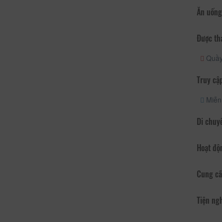
Ăn uống
Được th
Quầy 
Truy cập
Miễn 
Di chuy
Hoạt độ
Cung cấ
Tiện ng