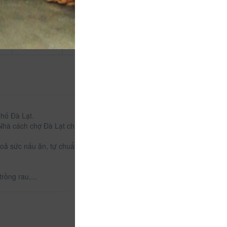
hố Đà Lạt.
hà cách chợ Đà Lạt chỉ 5p đi xe máy, nằm trong
oả sức nấu ăn, tự chuẩn bị bữa sáng và tổ chức các
rồng rau,...