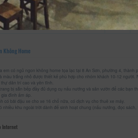
on Không Home
 em có ngủ ngon không home tọa lạc tại 8 An Sơn, phường 4, thành p
à màu trắng nhỏ được thiết kế phù hợp cho nhóm khách 10-12 người. N
 thự dân trí cao và yên tĩnh.
trang bị sẵn bếp đầy đủ dụng cụ nấu nướng và sân vườn để các bạn th
c gia đình ấm áp.
h có bãi đậu xe cho xe 16 chổ nữa, có dịch vụ cho thuê xe máy.
 nhiều khu ngoài trời dành để sinh hoạt chung (nấu nướng, đọc sách, t
 Internet