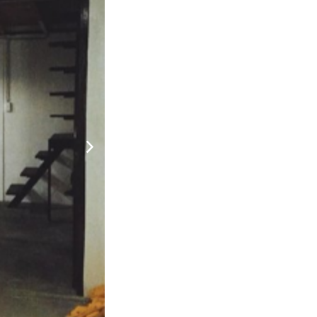
ủ
àn
1.600.000
CHƯA KHAI BÁO PHÒNG
đ
àn
ép