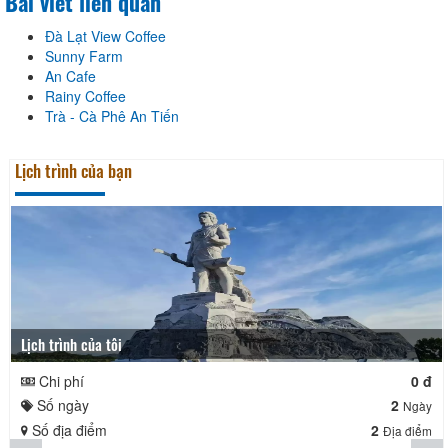
Bài viết liên quan
Đà Lạt View Coffee
Sunny Farm
An Cafe
Rainy Coffee
Trà - Cà Phê An Tiến
Lịch trình của bạn
Lịch trình của tôi
Chi phí
0 đ
Số ngày
2
Ngày
Số địa điểm
2
Địa điểm