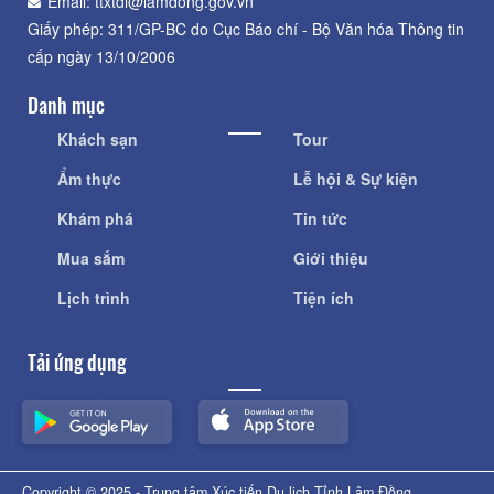
Email: ttxtdl@lamdong.gov.vn
Giấy phép: 311/GP-BC do Cục Báo chí - Bộ Văn hóa Thông tin
cấp ngày 13/10/2006
Danh mục
Khách sạn
Tour
Ẩm thực
Lễ hội & Sự kiện
Khám phá
Tin tức
Mua sắm
Giới thiệu
Lịch trình
Tiện ích
Tải ứng dụng
Copyright © 2025 - Trung tâm Xúc tiến Du lịch Tỉnh Lâm Đồng