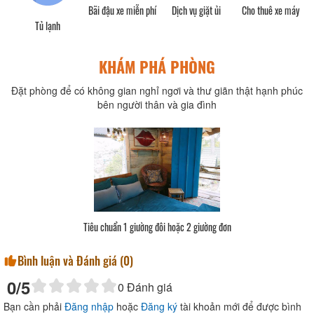
Bãi đậu xe miễn phí
Dịch vụ giặt ủi
Cho thuê xe máy
Tủ lạnh
KHÁM PHÁ PHÒNG
Đặt phòng để có không gian nghỉ ngơi và thư giãn thật hạnh phúc
bên người thân và gia đình
Tiêu chuẩn 1 giường đôi hoặc 2 giường đơn
Bình luận và Đánh giá (
0
)
0
/5
0
Đánh giá
Bạn cần phải
Đăng nhập
hoặc
Đăng ký
tài khoản mới để được bình