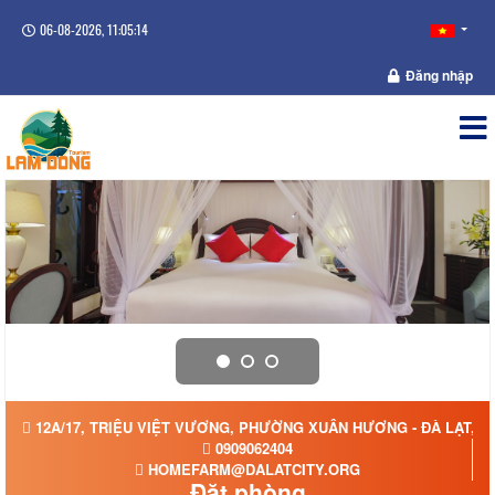
06-08-2026, 11:05:15
Đăng nhập
12A/17, TRIỆU VIỆT VƯƠNG, PHƯỜNG XUÂN HƯƠNG - ĐÀ LẠT, T
0909062404
HOMEFARM@DALATCITY.ORG
Đặt phòng