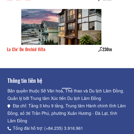
La Cle' De Orchid Villa
230m
Tr
Thông tin liên hệ
Bản quyền thuộc Sở Văn hoá, Thể thao và Du lịch Lâm Đồng.
Quản lý bởi Trung tâm Xúc tiến Du lịch Lâm Đồng
Địa chỉ: Tầng 3 khu 9 tầng, Trung tâm Hành chính tỉnh Lâm
Đồng, số 36 Trần Phú, phường Xuân Hương - Đà Lạt, tỉnh
Lâm Đồng
Tổng đài hỗ trợ: (+84.235) 3.916.961