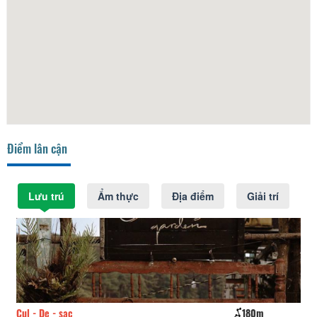
Điểm lân cận
Lưu trú
Ẩm thực
Địa điểm
Giải trí
Cul - De - sac
180m
Lê