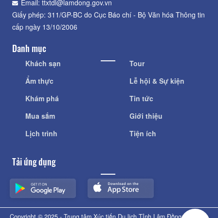
Email: ttxtdl@lamdong.gov.vn
Giấy phép: 311/GP-BC do Cục Báo chí - Bộ Văn hóa Thông tin
cấp ngày 13/10/2006
Danh mục
Khách sạn
Tour
Ẩm thực
Lễ hội & Sự kiện
Khám phá
Tin tức
Mua sắm
Giới thiệu
Lịch trình
Tiện ích
Tải ứng dụng
Copyright © 2025 - Trung tâm Xúc tiến Du lịch Tỉnh Lâm Đồng