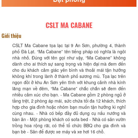
CSLT MA CABANE
Giới thiệu
CSLT Ma Cabane tọa lạc tại 9 An Sơn, phường 4, thành
phố Đà Lạt. “Ma Cabane” tên tiếng pháp có nghĩa là ngôi
nhà nhỏ. Đúng với tên gọi như vậy, “Ma Cabane” không
dành cho ai thích sự sang trọng và hiện đại mà đem đến
cho du khách cảm giác yên bình và thoải mái tận hưởng
không khí trong lành ở thành phố sương mù. Tọa lạc trên
ngọn đồi ở khu An Sơn yên tĩnh với khung cảnh nhà kính
lãng mạn về đêm, “Ma Cabane” chắc chắn sẽ đem đến
nhiều cảm xúc cho bạn. - Ma Cabane gồm 2 phòng ngủ ở
tầng trệt, 2 phòng áp mái, sức chứa tối đa 12 khách, thích
hợp cho gia đình hoặc nhóm bạn muốn tận hưởng kì nghỉ
cùng nhau. - Nhà có bếp đầy đủ dụng cụ nấu nướng và
bàn ăn - Một phòng khách có sofa bed - Nhà có sân vườn
trồng hoa rộng rãi, có thể tổ chức BBQ cho gia đình và
bạn bè - Sân để được xe máy và xe hơi 16 chỗ.