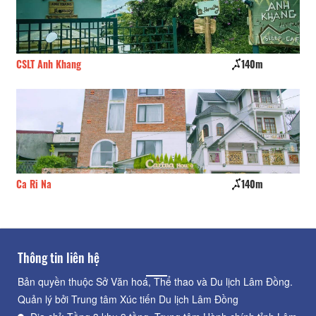
CSLT Anh Khang
140m
CS
Ca Ri Na
140m
Cu
Thông tin liên hệ
Bản quyền thuộc Sở Văn hoá, Thể thao và Du lịch Lâm Đồng.
Quản lý bởi Trung tâm Xúc tiến Du lịch Lâm Đồng