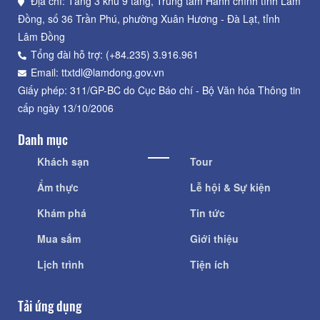
Địa chỉ: Tầng 3 khu 9 tầng, Trung tâm Hành chính tỉnh Lâm
Đồng, số 36 Trần Phú, phường Xuân Hương - Đà Lạt, tỉnh
Lâm Đồng
Tổng đài hỗ trợ: (+84.235) 3.916.961
Email: ttxtdl@lamdong.gov.vn
Giấy phép: 311/GP-BC do Cục Báo chí - Bộ Văn hóa Thông tin
cấp ngày 13/10/2006
Danh mục
Khách sạn
Tour
Ẩm thực
Lễ hội & Sự kiện
Khám phá
Tin tức
Mua sắm
Giới thiệu
Lịch trình
Tiện ích
Tải ứng dụng