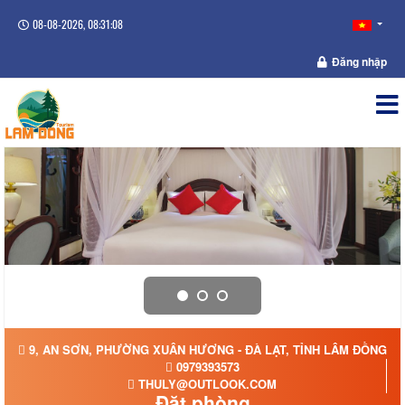
08-08-2026, 08:31:08
Đăng nhập
9, AN SƠN, PHƯỜNG XUÂN HƯƠNG - ĐÀ LẠT, TỈNH LÂM ĐỒNG
0979393573
THULY@OUTLOOK.COM
Đặt phòng