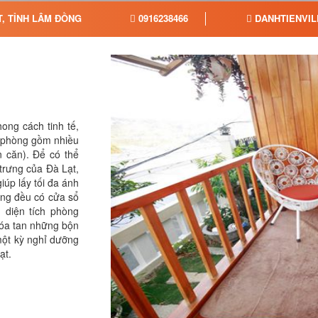
T, TỈNH LÂM ĐỒNG
0916238466
DANHTIENVIL
ong cách tinh tế,
0 phòng gồm nhiều
 căn). Để có thể
 trưng của Đà Lạt,
iúp lấy tối đa ánh
òng đều có cửa sổ
 diện tích phòng
 xóa tan những bộn
một kỳ nghỉ dưỡng
ạt.