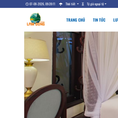
07-08-2026, 09:39:12
Thời tiết
Tỷ giá ngoại tệ
TRANG CHỦ
TIN TỨC
LƯ