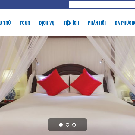
U TRÚ
TOUR
DỊCH VỤ
TIỆN ÍCH
PHẢN HỒI
ĐA PHƯƠNG