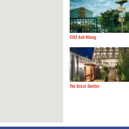
 Cabane
80m
CSLT Anh Khang
 em có ngủ ngon không
100m
The DaLat Shelter