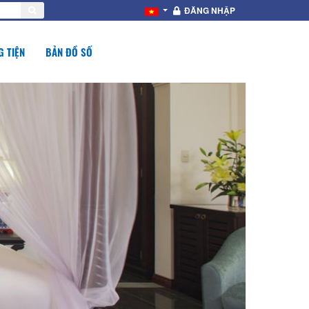
ĐĂNG NHẬP
 TIỆN
BẢN ĐỒ SỐ