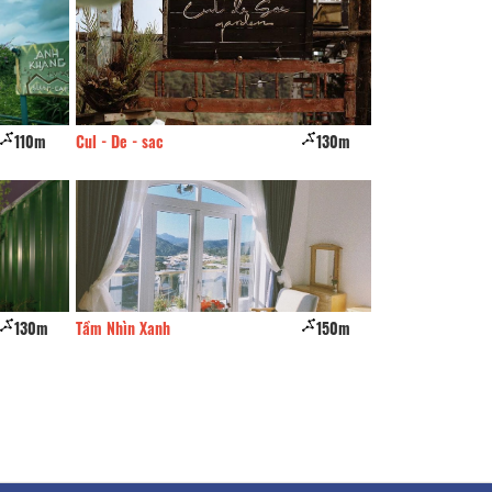
110m
Cul - De - sac
130m
CSLT Carina house
130m
Tầm Nhìn Xanh
150m
Ca Ri Na