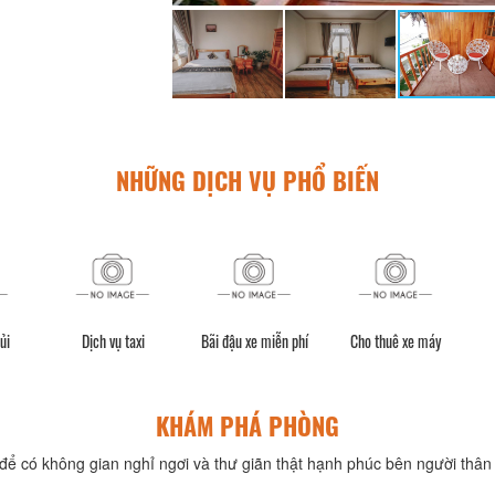
NHỮNG DỊCH VỤ PHỔ BIẾN
ủi
Dịch vụ taxi
Bãi đậu xe miễn phí
Cho thuê xe máy
KHÁM PHÁ PHÒNG
để có không gian nghỉ ngơi và thư giãn thật hạnh phúc bên người thân 