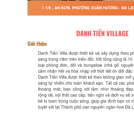
1/9 , AN SƠN, PHƯỜNG XUÂN HƯƠNG - ĐÀ LẠ
DANH TIẾN VILLAGE
Giới thiệu
Danh Tiến Villa được thiết kế và xây dựng theo ph
sang trọng nằm trên triền đồi. Với tổng cộng là 1
loại phòng đơn, đôi và bungalow (nhà gỗ nguyên
cảm nhận hết và hòa nhập với thời tiết ôn đới đặc
Danh Tiến Villa được thiết kế theo không gian mở g
sáng tự nhiên cho toàn khách sạn. Tất cả các ph
thoáng mát, ban công với tầm nhìn thoáng đẹp,
rộng rãi, nội thất cao cấp, tiện nghi và dịch vụ sẽ
bề lo toan trong cuộc sống, giúp gia đình bạn có 
tuyệt vời tại Thành phố cao nguyên ngàn hoa Đà L