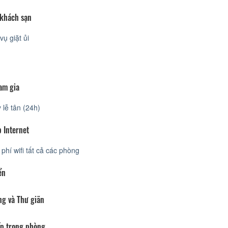
 khách sạn
vụ giặt ủi
am gia
lễ tân (24h)
 Internet
phí wifi tất cả các phòng
ển
ng và Thư giãn
p trong phòng