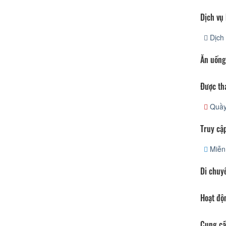
Dịch vụ
Dịch 
Ăn uống
Được th
Quầy 
Truy cập
Miễn 
Di chuy
Hoạt độ
Cung cấ