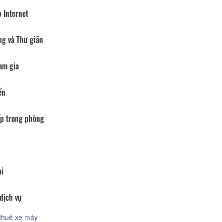
 Internet
ng và Thư giãn
am gia
ển
p trong phòng
hi
dịch vụ
thuê xe máy