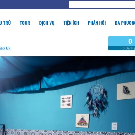
U TRÚ
TOUR
DỊCH VỤ
TIỆN ÍCH
PHẢN HỒI
ĐA PHƯƠNG
0
8668778
(0 Đánh g