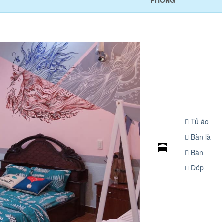
PHÒNG
Tủ áo
Bàn là
Bàn
Dép