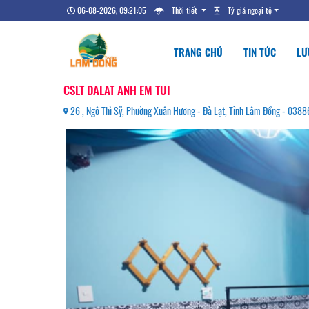
06-08-2026, 09:21:06
Thời tiết
Tỷ giá ngoại tệ
TRANG CHỦ
TIN TỨC
LƯ
CSLT DALAT ANH EM TUI
26 , Ngô Thì Sỹ, Phường Xuân Hương - Đà Lạt, Tỉnh Lâm Đồng - 038