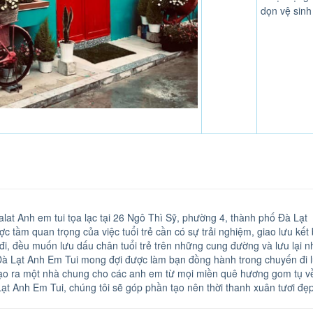
dọn vệ sinh
lat Anh em tui tọa lạc tại 26 Ngô Thì Sỹ, phường 4, thành phố Đà Lạt
ợc tầm quan trọng của việc tuổi trẻ cần có sự trải nghiệm, giao lưu k
đi, đều muốn lưu dấu chân tuổi trẻ trên những cung đường và lưu lại 
Đà Lạt Anh Em Tui mong đợi được làm bạn đồng hành trong chuyến đi 
tạo ra một nhà chung cho các anh em từ mọi miền quê hương gom tụ v
Lạt Anh Em Tui, chúng tôi sẽ góp phần tạo nên thời thanh xuân tươi đ