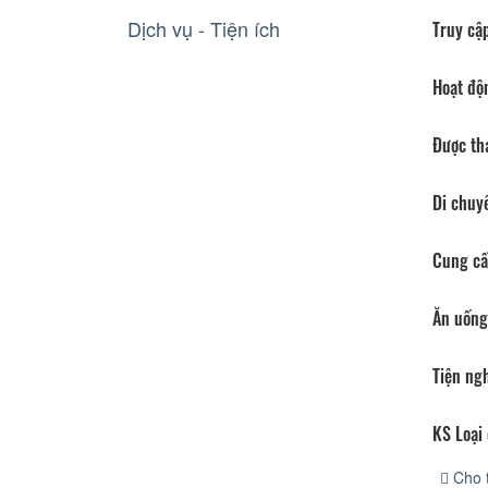
Dịch vụ - Tiện ích
Truy cập
Hoạt độ
Được th
Di chuy
Cung cấ
Ăn uống
Tiện ng
KS Loại 
Cho 