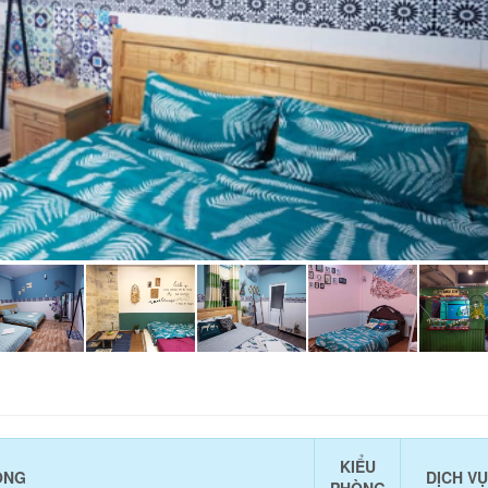
KIỂU
ÒNG
DỊCH VỤ