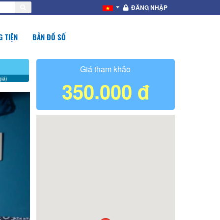
ĐĂNG NHẬP
 TIỆN
BẢN ĐỒ SỐ
Giá tham khảo
iá)
350.000 đ