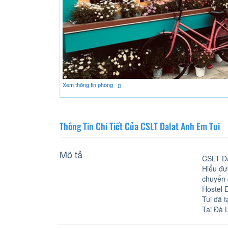
Xem thông tin phòng
Thông Tin Chi Tiết Của CSLT Dalat Anh Em Tui
Mô tả
CSLT Da
Hiểu đư
chuyến 
Hostel 
Tui đã 
Tại Đà 