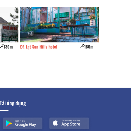
130m
Đà Lạt Sun Hills hotel
160m
Pine hill
Tải ứng dụng