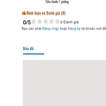
Tiêu chuẩn 1 giường
Bình luận và Đánh giá (
0
)
0
/5
0
Đánh giá
Bạn cần phải
Đăng nhập
hoặc
Đăng ký
tài khoản mới để
Bản đồ
Nhà Chim Ri
80m
TruL