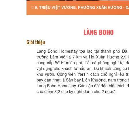
9, TRIỆU VIỆT VƯƠNG, PHƯỜNG XUÂN HƯƠNG - ĐÀ
LÀNG BOHO
Giới thiệu
Lang Boho Homestay tọa lạc tại thành phố Đà
trường Lâm Viên 2,7 km và Hồ Xuân Hương 2,9 
cung cấp Wi-Fi miễn phí. Tất cả phòng nghỉ tại 
vật dụng cho khách tự nấu ăn. Du khách cũng có t
khu vườn. Công viên Yersin cách chỗ nghỉ lều t
bay gần nhất là Sân bay Liên Khương, nằm trong 
Lang Boho Homestay. Các cặp đôi đặc biệt thích 
cho điểm 8,2 cho kỳ nghỉ dành cho 2 người.