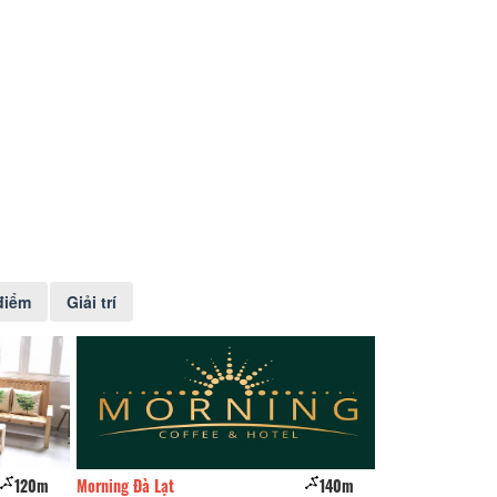
điểm
Giải trí
120m
Morning Đà Lạt
140m
CSLT Dalat Anh e