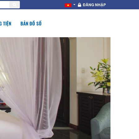
ĐĂNG NHẬP
 TIỆN
BẢN ĐỒ SỐ