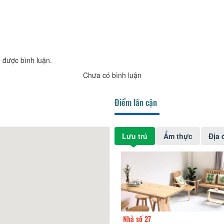
 được bình luận.
Chưa có bình luận
Điểm lân cận
Lưu trú
Ẩm thực
Địa 
y Home
100m
Nhà số 27