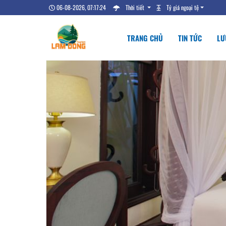
06-08-2026, 07:17:25
Thời tiết
Tỷ giá ngoại tệ
TRANG CHỦ
TIN TỨC
LƯ