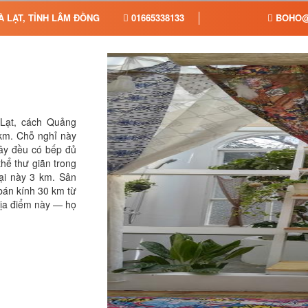
 LẠT, TỈNH LÂM ĐỒNG
01665338133
BOHO@
 Lạt, cách Quảng
km. Chỗ nghỉ này
đây đều có bếp đủ
hể thư giãn trong
rại này 3 km. Sân
bán kính 30 km từ
địa điểm này — họ