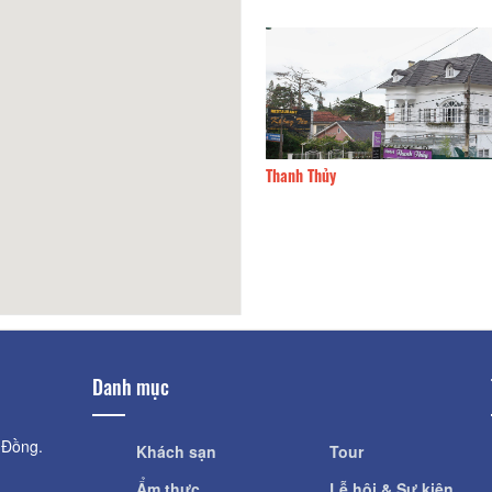
Valley hotel
100m
Thanh Thủy
Danh mục
 Đồng.
Khách sạn
Tour
Ẩm thực
Lễ hội & Sự kiện