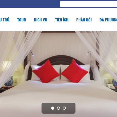
U TRÚ
TOUR
DỊCH VỤ
TIỆN ÍCH
PHẢN HỒI
ĐA PHƯƠNG